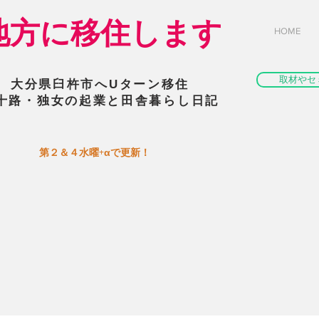
​地方に移住します
HOME
取材やセ
大分県臼杵市へUターン移住
十路・独女の起業と田舎暮らし日記
​第２＆４水曜+αで更新！