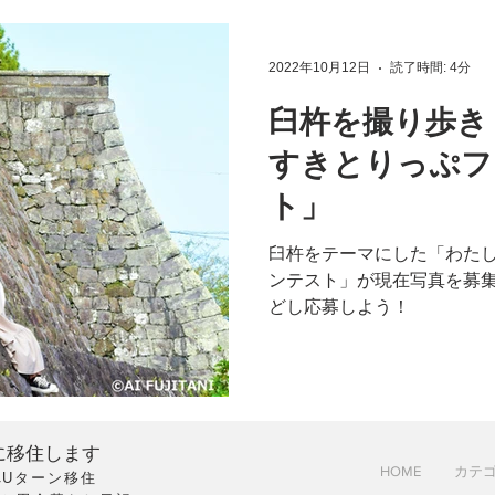
2022年10月12日
読了時間: 4分
臼杵を撮り歩き
すきとりっぷフ
ト」
臼杵をテーマにした「わた
ンテスト」が現在写真を募
どし応募しよう！
方に移住します
HOME
カテ
へUターン移住