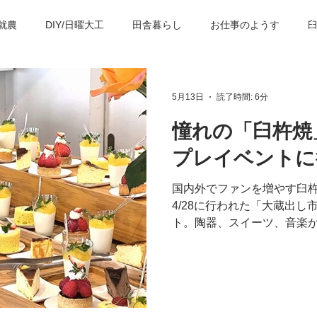
就農
DIY/日曜大工
田舎暮らし
お仕事のようす
の歴史・建築物
臼杵の観光スポット
子育て＆教育
臼
5月13日
読了時間: 6分
憧れの「臼杵焼
プレイベントに
国内外でファンを増やす臼
4/28に行われた「大蔵出
ト。陶器、スイーツ、音楽
ントです。