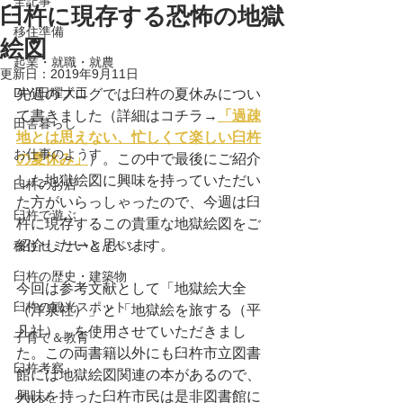
全記事
臼杵に現存する恐怖の地獄
移住準備
絵図
起業・就職・就農
更新日：
2019年9月11日
DIY/日曜大工
先週のブログでは臼杵の夏休みについ
て書きました（詳細はコチラ→
「過疎
田舎暮らし
地とは思えない、忙しくて楽しい臼杵
お仕事のようす
の夏休み」
）。この中で最後にご紹介
した地獄絵図に興味を持っていただい
臼杵のお店
た方がいらっしゃったので、今週は臼
臼杵で遊ぶ
杵に現存するこの貴重な地獄絵図をご
紹介したいと思います。
移住セミナー＆イベント
臼杵の歴史・建築物
今回は参考文献として「地獄絵大全
臼杵の観光スポット
（洋泉社）」と「地獄絵を旅する（平
凡社）」を使用させていただきまし
子育て＆教育
た。この両書籍以外にも臼杵市立図書
臼杵考察
館には地獄絵図関連の本があるので、
興味を持った臼杵市民は是非図書館に
グルメ