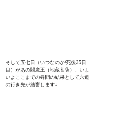
そして五七日（いつなのか/死後35日
目）があの閻魔王（地蔵菩薩）。いよ
いよここまでの尋問の結果として六道
の行き先が結審します↓