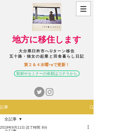
​地方に移住します
大分県臼杵市へUターン移住
五十路・独女の起業と田舎暮らし日記
​第２＆４水曜+αで更新！
取材やセミナーの依頼はコチラから
記事
全記事
2019年9月11日
読了時間: 8分