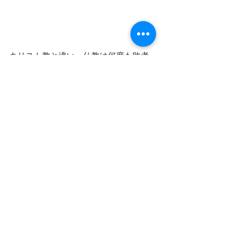
キリスト教と違い、仏教は何度も敗者
復活戦があるのがいい点でもありま
す。例えばダンテの「神曲」で描かれ
る死後は三世界；天国、煉獄、地獄で
す。1回の審判で地獄に落ちたら全く救
いようがなくずっとそこで苦しみま
す。
一方仏教では死んでから1年たっても仏
さまは亡者を見捨てず、一周忌に都市
王（勢至菩薩）の裁判所でまた再審が
行われ、待ってました！の敗者復活戦
が行われるのです↓