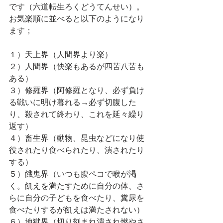
です（六道転生ろくどうてんせい）。
お気楽順に並べると以下のようになり
ます；
１）天上界（人間界より楽）
２）人間界（快楽もあるが四苦八苦も
ある）
３）修羅界（阿修羅となり、必ず負け
る戦いに明け暮れる→必ず切腹した
り、殺されて終わり、これを延々繰り
返す）
４）畜生界（動物、昆虫などになり使
役されたり食べられたり、潰されたり
する）
５）餓鬼界（いつも腹ペコで喉が渇
く。飢えを満たすために自分の体、さ
らに自分の子どもを食べたり、糞尿を
食べたりするが飢えは満たされない）
６）地獄界（切り刻まれ潰され燃やさ