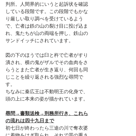
判所。人間界的にいうと起訴状を確認
している段階です。この段階でもかな
り厳しい取り調べを受けているよう
で、亡者は鉄の山の裂け目に投げ込ま
れ、鬼たちが山の両端を押し、鉄山の
サンドイッチにされています。
図の下のほうでは臼と杵で亡者がすり
潰され、横の鬼がザルでその血肉をさ
らうとまた亡者が生き返り、何回も同
じことを繰り返される強烈な尋問で
す。
ちなみに秦広王は不動明王の化身で、
頭の上に本来の姿が描かれています。
尋問→書類送検→刑務所行き、これら
の流れは四十九日まで
初七日が終わったら三途の川で奪衣婆
に着物をはぎ取られ、それで罪の重さ