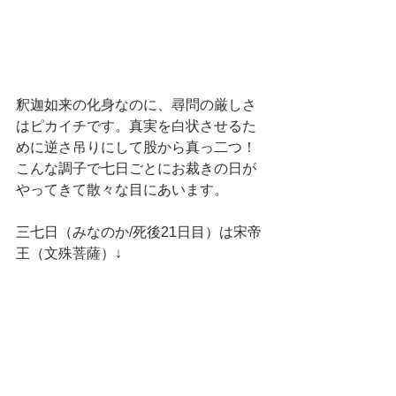
釈迦如来の化身なのに、尋問の厳しさ
はピカイチです。真実を白状させるた
めに逆さ吊りにして股から真っ二つ！
こんな調子で七日ごとにお裁きの日が
やってきて散々な目にあいます。
三七日（みなのか/死後21日目）は宋帝
王（文殊菩薩）↓