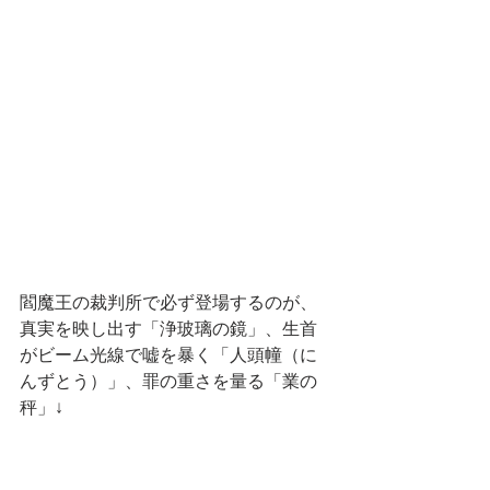
閻魔王の裁判所で必ず登場するのが、
真実を映し出す「浄玻璃の鏡」、生首
がビーム光線で嘘を暴く「人頭幢（に
んずとう）」、罪の重さを量る「業の
秤」↓