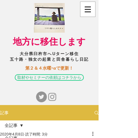
​地方に移住します
大分県臼杵市へUターン移住
五十路・独女の起業と田舎暮らし日記
​第２＆４水曜+αで更新！
取材やセミナーの依頼はコチラから
記事
全記事
2020年4月8日
読了時間: 3分