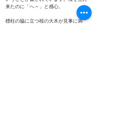
来たのに「へ～」と感心。
標柱の脇に立つ桜の大木が見事に満
開。
ちょっと角度を変えると、これまた臼
杵の象徴でもある建築物とのコラボ写
真が撮れます↓