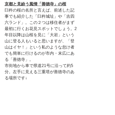
京都と見紛う風情「善徳寺」の桜
臼杵の桜の名所と言えば、前述した記
事でも紹介した「臼杵城址」や「吉四
六ランド」。この２つは移住者がまず
最初に行くお花見スポットでしょう。2
年目以降は山桜を見に「大岩」という
山に登る人もいると思いますが、「登
山はイヤ！」という私のような怠け者
でも簡単に行けるのが市内・末広にあ
る「善徳寺」。
市街地から車で県道21号に沿って約5
分。左手に見える三重塔が善徳寺のあ
る場所です↓