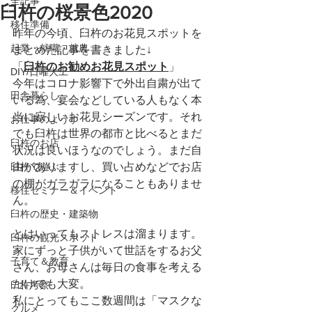
全記事
臼杵の桜景色2020
移住準備
昨年の今頃、臼杵のお花見スポットを
起業・就職・就農
まとめた記事を書きました↓
「
臼杵のお勧めお花見スポット
」
DIY/日曜大工
今年はコロナ影響下で外出自粛が出て
田舎暮らし
いる為、宴会などしている人もなく本
当に寂しいお花見シーズンです。それ
お仕事のようす
でも臼杵は世界の都市と比べるとまだ
臼杵のお店
状況は良いほうなのでしょう。まだ自
臼杵で遊ぶ
由がありますし、買い占めなどでお店
の棚がガラガラになることもありませ
移住セミナー＆イベント
ん。
臼杵の歴史・建築物
とはいってもストレスは溜まります。
臼杵の観光スポット
家にずっと子供がいて世話をするお父
子育て＆教育
さん、お母さんは毎日の食事を考える
だけでも大変。
臼杵考察
私にとってもここ数週間は「マスクな
グルメ