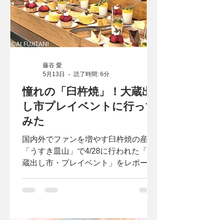
藤谷 愛
5月13日
読了時間: 6分
憧れの「臼杵焼」！大蔵出
し市プレイベントに行って
みた
国内外でファンを増やす臼杵焼の産地
「うすき皿山」で4/28に行われた「大
蔵出し市・プレイベント」をレポー
ト。陶器、スイーツ、音楽がまとめて
楽しめた大人イベントです。