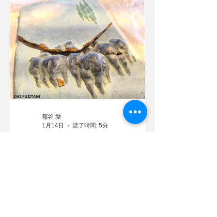
藤谷 愛
1月14日
読了時間: 5分
新しいことにチャレンジす
る2026その①「金継ぎ」
2026年がいよいよスタート！新しいチ
ャレンジがいくつも待っている年です
が、まずは趣味と仕事を兼ね合わせた
技を学ぶ「金継ぎ」会に昨年末参加し