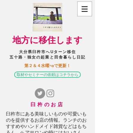
​地方に移住します
大分県臼杵市へUターン移住
五十路・独女の起業と田舎暮らし日記
​第２＆４水曜+αで更新！
取材やセミナーの依頼はコチラから
臼杵のお店
臼杵市にある美味しいものや可愛いも
のを提供するお店の情報。ランチのお
すすめやハンドメイド雑貨などはもち
ろん、ヘアサロンや時にはおいさん