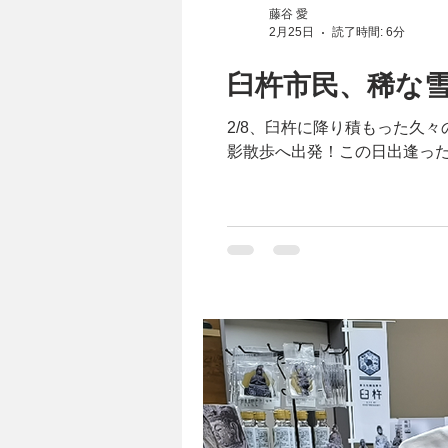
藤谷 愛
2月25日
読了時間: 6分
臼杵市民、稀な
2/8、臼杵に降り積もった久
影散歩へ出発！この日出逢っ