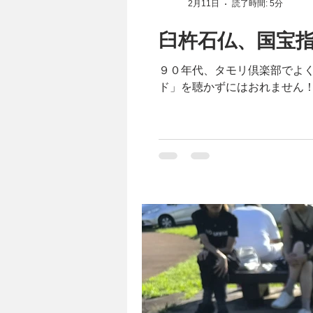
2月11日
読了時間: 5分
臼杵石仏、国宝
９０年代、タモリ倶楽部でよ
ド」を聴かずにはおれません