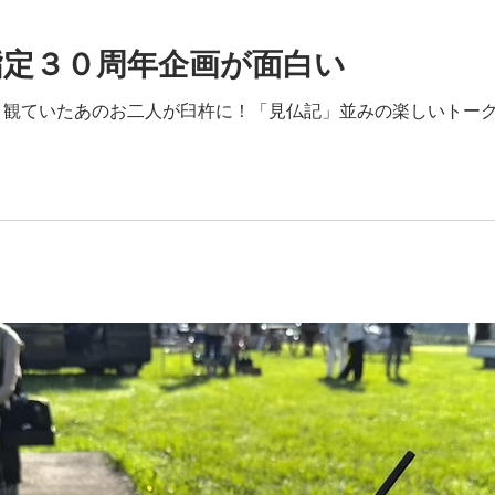
指定３０周年企画が面白い
く観ていたあのお二人が臼杵に！「見仏記」並みの楽しいトー
！