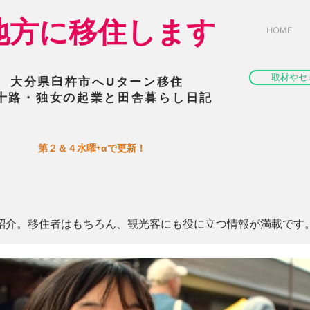
​地方に移住します
HOME
取材やセ
大分県臼杵市へUターン移住
十路・独女の起業と田舎暮らし日記
​第２＆４水曜+αで更新！
紹介。移住者はもちろん、観光客にも役に立つ情報が満載です