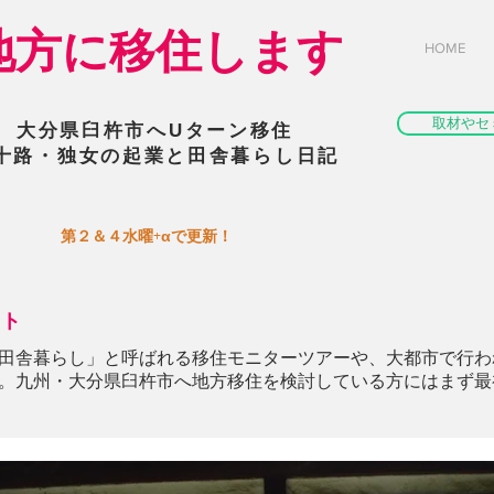
​地方に移住します
HOME
取材やセ
大分県臼杵市へUターン移住
十路・独女の起業と田舎暮らし日記
​第２＆４水曜+αで更新！
ント
田舎暮らし」と呼ばれる移住モニターツアーや、大都市で行わ
。九州・大分県臼杵市へ地方移住を検討している方にはまず最