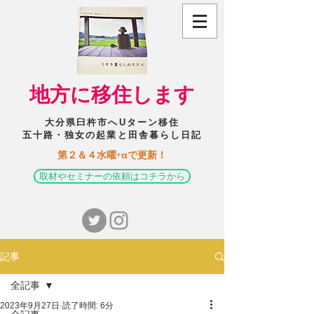
​地方に移住します
大分県臼杵市へUターン移住
五十路・独女の起業と田舎暮らし日記
​第２＆４水曜+αで更新！
取材やセミナーの依頼はコチラから
記事
全記事
2023年9月27日
読了時間: 6分