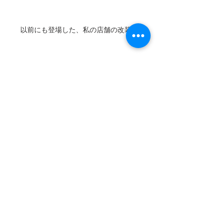
以前にも登場した、私の店舗の改装前
床を張り替え電気をつけたオープン時
私は店舗のオープンもあったので悠長
にDIYできるはずもなく、業者さんに約
1週間で内装を仕上げてもらいました。
友人の建築士の流れでお願いした内装