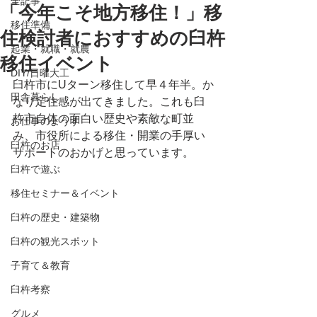
全記事
「今年こそ地方移住！」移
移住準備
住検討者におすすめの臼杵
起業・就職・就農
移住イベント
DIY/日曜大工
臼杵市にUターン移住して早４年半。か
田舎暮らし
なり定住感が出てきました。これも臼
杵市自体の面白い歴史や素敵な町並
お仕事のようす
み、市役所による移住・開業の手厚い
臼杵のお店
サポートのおかげと思っています。
臼杵で遊ぶ
移住セミナー＆イベント
臼杵の歴史・建築物
臼杵の観光スポット
子育て＆教育
臼杵考察
グルメ