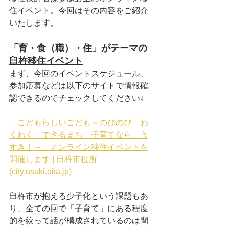
住イベント。今回はその内容をご紹介
いたします。
「育・食（職）・住」がテーマの
臼杵移住イベント
まず、今回のイベントスケジュール、
参加応募などは以下のサイトで情報確
認できるのでチェックしてください↓
「こどもらしいこども～のびのび　わ
くわく　できるまち　子育てなら、う
すき！～」オンライン移住イベントを
開催します | 臼杵市役所 
(city.usuki.oita.jp)
臼杵市が抱える少子化という課題もあ
り、全ての回で「子育て」にある程度
的を絞って話が構成されているのは間