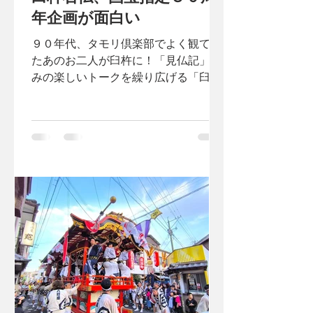
年企画が面白い
９０年代、タモリ倶楽部でよく観てい
たあのお二人が臼杵に！「見仏記」並
みの楽しいトークを繰り広げる「臼杵
石仏音声ガイド」を聴かずにはおれま
せん！