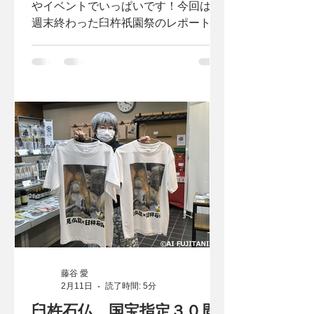
やイベントでいっぱいです！今回は先
週末終わった臼杵祇園祭のレポート
と、今週末開催される「臼杵天神夏
祭」の見どころについてレポート。 学
びながら臼杵の夏を楽しんでみません
か？
藤谷 愛
2月11日
読了時間: 5分
臼杵石仏、国宝指定３０周