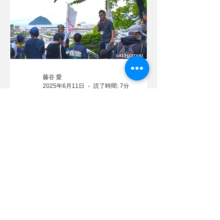
藤谷 愛
2025年6月11日
読了時間: 7分
「臼杵ミワリィクラブ」と
臼杵城クエストイベント
「亀城探検記」
2025年3月に国指定の史跡となった臼
杵城址！これを記念して、かの臼杵妖
怪団体「臼杵ミワリィクラブ」がクエ
ストイベントを開催しました。「亀城
探検記」の参加レポートです。