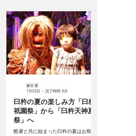
藤谷 愛
7月22日
読了時間: 6分
臼杵の夏の楽しみ方「臼杵
祇園祭」から「臼杵天神夏
祭」へ
酷暑と共に始まった臼杵の夏はお祭り