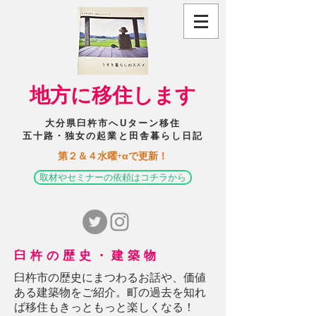
​地方に移住します
大分県臼杵市へUターン移住
五十路・独女の起業と田舎暮らし日記
​第２＆４水曜+αで更新！
取材やセミナーの依頼はコチラから
臼杵の歴史・建築物
臼杵市の歴史にまつわるお話や、価値
ある建築物をご紹介。町の過去を知れ
ば移住もきっともっと楽しくなる！