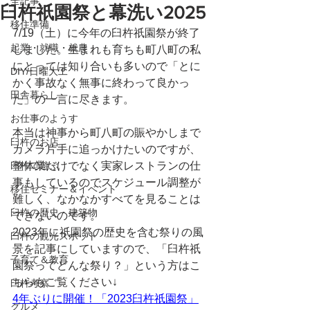
全記事
臼杵祇園祭と幕洗い2025
移住準備
7/19（土）に今年の臼杵祇園祭が終了
起業・就職・就農
しました。生まれも育ちも町八町の私
にとっては知り合いも多いので「とに
DIY/日曜大工
かく事故なく無事に終わって良かっ
田舎暮らし
た」の一言に尽きます。
お仕事のようす
本当は神事から町八町の賑やかしまで
臼杵のお店
カメラ片手に追っかけたいのですが、
臼杵で遊ぶ
整体業だけでなく実家レストランの仕
事もしているのでスケジュール調整が
移住セミナー＆イベント
難しく、なかなかすべてを見ることは
臼杵の歴史・建築物
できないのです。
2023年に祇園祭の歴史を含む祭りの風
臼杵の観光スポット
景を記事にしていますので、「臼杵祇
子育て＆教育
園祭ってどんな祭り？」という方はこ
ちらもご覧ください↓
臼杵考察
4年ぶりに開催！「2023臼杵祇園祭」
グルメ