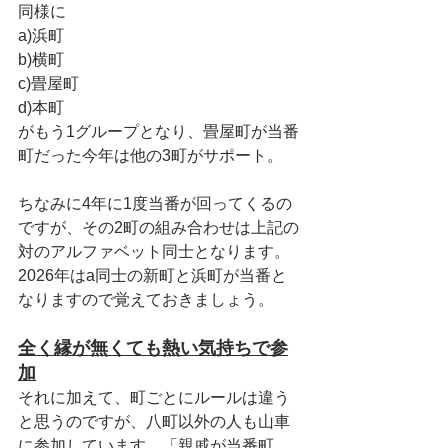
同様に
a)浜町
b)横町
c)畳屋町
d)本町
がもう1グループとなり、畳屋町が当番
町だった今年は他の3町がサポート。
ちなみに4年に1度当番が回ってくるの
ですが、その2町の組み合わせは上記の
対のアルファベット同士となります。
2026年はa同士の新町と浜町が当番と
なりますので覚えておきましょう。
全く縁が無くても熱い気持ちで参
加
それに加えて、町ごとにルールは違う
と思うのですが、八町以外の人も山車
に参加しています。「親戚が当番町