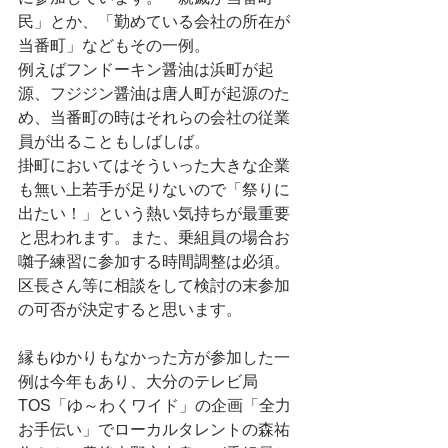
民」とか、「勤めている会社の所在が
当番町」などもその一例。
例えばフンドーキン醤油は浜町が起
源、フジジン醤油は唐人町が起源のた
め、当番町の時はそれらの会社の従業
員が出ることもしばしば。
掛町においてはそういった大きな企業
も無い上若手が足りないので「祭りに
出たい！」という熱い気持ちが最重要
と思われます。また、乗組員の場合お
囃子練習に参加する時間調整は必須。
区長さん等に相談をして検討の末参加
の可否が決定すると思います。
縁もゆかりもなかった方が参加した一
例は今年もあり、大分のテレビ局
TOS「ゆ～わくワイド」の企画「全力
お手伝い」でローカルタレントの森祐