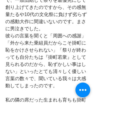
で、一致団結して祭りを最優先にして
創り上げてきたのですから、その感無
量たるや10代の文化祭に負けず劣らず
の感動大作に間違いないのです。まさ
に男泣きでした。
彼らの言葉を聞くと「周囲への感謝」
「外から来た乗組員だからこそ掛町に
恥をかけさせられない」「祭りが終わ
っても自分たちは『掛町若衆』として
見られるのだから、恥ずかしい事はし
ない」といったとても清々しく優しい
言葉の数々で、聞いている我々は大感
動してしまったのです。
私の隣の席だった生まれも育ちも掛町
の70代Kさんも
「ワシは幸せや～。全然関係のない人
たちでもこんなにまとまって祭りを繋
いでいってくれる。幸せや～。」と何