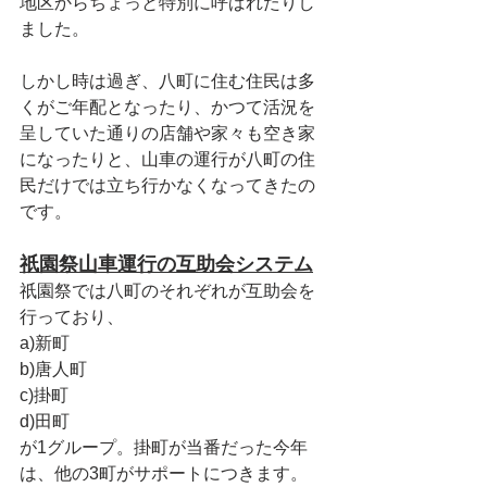
地区からちょっと特別に呼ばれたりし
ました。
しかし時は過ぎ、八町に住む住民は多
くがご年配となったり、かつて活況を
呈していた通りの店舗や家々も空き家
になったりと、山車の運行が八町の住
民だけでは立ち行かなくなってきたの
です。
祇園祭山車運行の互助会システム
祇園祭では八町のそれぞれが互助会を
行っており、
a)新町
b)唐人町
c)掛町
d)田町
が1グループ。掛町が当番だった今年
は、他の3町がサポートにつきます。