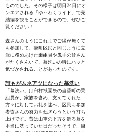
ものでした。その様子は明日24日にオ
ンエアされる「ゆ～わくワイド」で完
結編を観ることができるので、ぜひご
覧ください！
森さんのようにこれまでご縁が無くて
も参加して、掛町区民と同じように立
派に務めあげた乗組員や曳手の皆さん
がたくさんいて、幕洗いの時にハッと
気づかされることがあったのです。
誰もがムネアツになった幕洗い
「幕洗い」は臼杵祇園祭の当番町の乗
組員が、家族を含め、支えてくれた
方々に対してお礼を述べ、区民も参加
者皆さんの努力をねぎらうという打ち
上げです。昔は山車の下方を飾る幕を
本当に洗っていた日だったそうで、掛