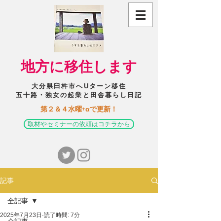
​地方に移住します
大分県臼杵市へUターン移住
五十路・独女の起業と田舎暮らし日記
​第２＆４水曜+αで更新！
取材やセミナーの依頼はコチラから
記事
全記事
2025年7月23日
読了時間: 7分