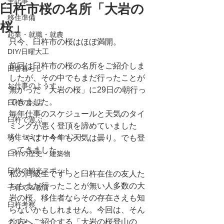
全記事
臼杵市桜の名所「大岩の
移住準備
桜」
起業・就職・就農
只今、臼杵市の桜はほぼ満開。
DIY/日曜大工
前回は臼杵市の桜の名所をご紹介しま
田舎暮らし
したが、その中でもまだ行ったことが
お仕事のようす
無かった「大岩の桜」に29日の朝行っ
てきました。
臼杵のお店
毎年仕事のスケジュールと天気のタイ
臼杵で遊ぶ
ミングが悪く登頂を諦めていました
移住セミナー＆イベント
が、やはり今年も天気は曇り。でも登
ってきました。
臼杵の歴史・建築物
臼杵の観光スポット
私の同級生でずっと臼杵在住の友人た
ちもまだ行ったことが無い人多数の大
子育て＆教育
岩の桜。移住者ならその存在さえも知
臼杵考察
らないかもしれません。今回は、そん
グルメ
な方へご紹介する「大岩の桜登山の