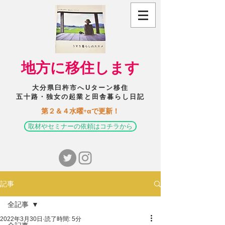
​地方に移住します
大分県臼杵市へUターン移住
五十路・独女の起業と田舎暮らし日記
​第２＆４水曜+αで更新！
取材やセミナーの依頼はコチラから
記事
全記事
2022年3月30日
読了時間: 5分