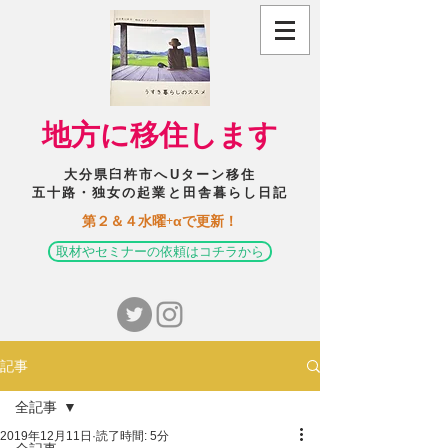
​地方に移住します
大分県臼杵市へUターン移住
五十路・独女の起業と田舎暮らし日記
​第２＆４水曜+αで更新！
取材やセミナーの依頼はコチラから
記事
全記事
2019年12月11日
読了時間: 5分