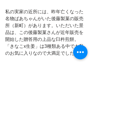
私の実家の近所には、昨年亡くなった
名物ばあちゃんがいた後藤製菓の販売
所（新町）があります。いただいた景
品は、この後藤製菓さんが近年販売を
開始した贈答用の上品な臼杵煎餅。
「きなこx生姜」は3種類ある中でも私
のお気に入りなので大満足でした。
私が子供の時はこの販売所のところに
後藤製菓の古いおうちがあり、その向
かいにあった銭湯「松竹湯」の風呂帰
りに、夏は後藤製菓でアイスを、冬は
温かい缶入りのミルクセーキを親に時
折買ってもらっていました。名物ばあ
ちゃんに「これも持って帰りよ」とい
つも臼杵煎餅をもらっていたのを、こ
の景品をいただきふと思い出しまし