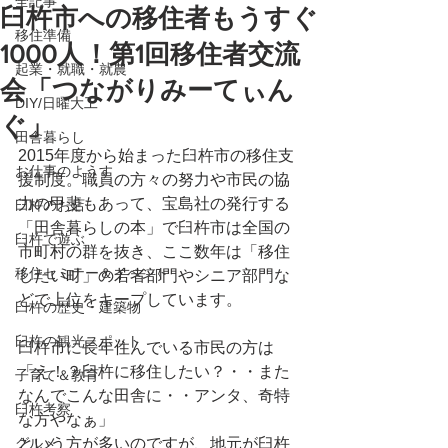
全記事
臼杵市への移住者もうすぐ
移住準備
1000人！第1回移住者交流
起業・就職・就農
会「つながりみーてぃん
DIY/日曜大工
ぐ」
田舎暮らし
2015年度から始まった臼杵市の移住支
お仕事のようす
援制度。職員の方々の努力や市民の協
力の甲斐もあって、宝島社の発行する
臼杵のお店
「田舎暮らしの本」で臼杵市は全国の
臼杵で遊ぶ
市町村の群を抜き、ここ数年は「移住
移住セミナー＆イベント
したい町」の若者部門やシニア部門な
どで上位をキープしています。
臼杵の歴史・建築物
臼杵の観光スポット
臼杵市に長年住んでいる市民の方は
「え！？臼杵に移住したい？・・また
子育て＆教育
なんでこんな田舎に・・アンタ、奇特
臼杵考察
な方やなぁ」
グルメ
という方が多いのですが、地元が臼杵