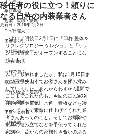
全記事
移住者の役に立つ！頼りに
移住準備
なる臼杵の内装業者さん
起業・就職・就農
更新日：
2019年2月2日
DIY/日曜大工
いよいよ明後日2月1日に「臼杵 整体＆
田舎暮らし
リフレクソロジー ケレシュ」と「ケレ
お仕事のようす
シュ雑貨部」がオープンすることにな
ります。
臼杵のお店
臼杵で遊ぶ
以前にも触れましたが、私は1月15日ま
で埼玉県狭山市でお客さんを揉み揉み
移住セミナー＆イベント
していました。あれからわずか2週間で
臼杵の歴史・建築物
ここまでこれたのも、今回の古民家物
臼杵の観光スポット
件の内装や電気、水道、看板などを凄
いスピードで素敵に仕上げてくれた業
子育て＆教育
者さんあってのこと。そしてお掃除や
臼杵考察
家具の組み立てなどを手伝ってくれた
家族や、昔からの家族付き合いのある
グルメ