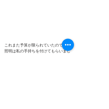
これまた予算が限られていたので２Fの
照明は私の手持ちを付けてもらいまし
た。天井の高い２Fは私が設置すること
は不可能です。自分でやっていたら間
違いなく脚立から真っ逆さまだったこ
とでしょう。川添さん、またテレビを
つけるときはよろしくお願いします
ね。ありがとうございました！
【有限会社 川添電工】
所在地：臼杵市大字前田1986-9