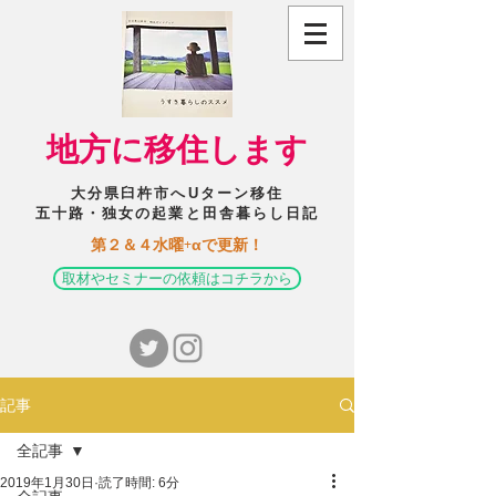
​地方に移住します
大分県臼杵市へUターン移住
五十路・独女の起業と田舎暮らし日記
​第２＆４水曜+αで更新！
取材やセミナーの依頼はコチラから
記事
全記事
2019年1月30日
読了時間: 6分