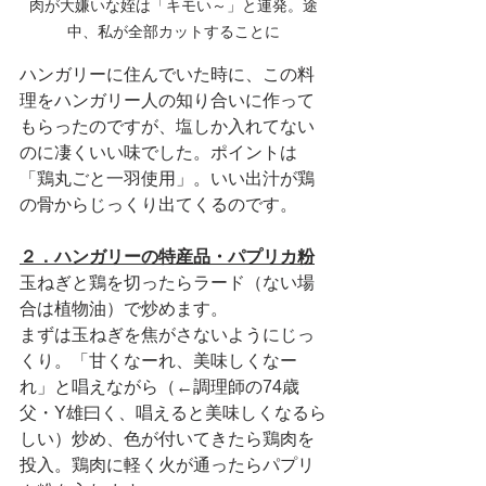
肉が大嫌いな姪は「キモい～」と連発。途
中、私が全部カットすることに
ハンガリーに住んでいた時に、この料
理をハンガリー人の知り合いに作って
もらったのですが、塩しか入れてない
のに凄くいい味でした。ポイントは
「鶏丸ごと一羽使用」。いい出汁が鶏
の骨からじっくり出てくるのです。
２．ハンガリーの特産品・パプリカ粉
玉ねぎと鶏を切ったらラード（ない場
合は植物油）で炒めます。
まずは玉ねぎを焦がさないようにじっ
くり。「甘くなーれ、美味しくなー
れ」と唱えながら（←調理師の74歳
父・Y雄曰く、唱えると美味しくなるら
しい）炒め、色が付いてきたら鶏肉を
投入。鶏肉に軽く火が通ったらパプリ