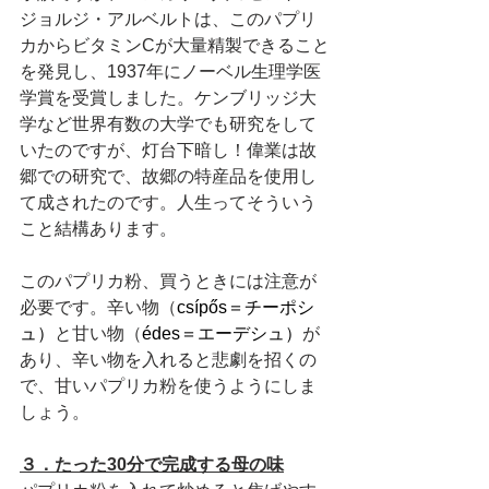
ジョルジ・アルベルトは、このパプリ
カからビタミンCが大量精製できること
を発見し、
1937年にノーベル生理学医
学賞を受賞しました。ケンブリッジ大
学など世界有数の大学でも研究をして
いたのですが、灯台下暗し！偉業は故
郷での研究で、故郷の特産品を使用し
て成されたのです。人生ってそういう
こと結構あります。
このパプリカ粉、買うときには注意が
必要です。辛い物（
csípős＝チーポシ
ュ）
と甘い物（
édes＝エーデシュ）
が
あり、辛い物を入れると悲劇を招くの
で、甘いパプリカ粉を使うようにしま
しょう。
３．たった30分で完成する母の味