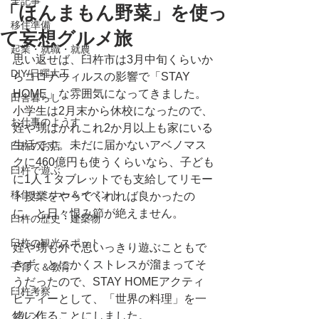
全記事
「ほんまもん野菜」を使っ
移住準備
て妄想グルメ旅
起業・就職・就農
思い返せば、臼杵市は3月中旬くらいか
DIY/日曜大工
らコロナウィルスの影響で「STAY 
HOME」な雰囲気になってきました。
田舎暮らし
小学生は2月末から休校になったので、
お仕事のようす
姪や甥はかれこれ2か月以上も家にいる
生活です。未だに届かないアベノマス
臼杵のお店
クに460億円も使うくらいなら、子ども
臼杵で遊ぶ
に1人１タブレットでも支給してリモー
移住セミナー＆イベント
ト授業をやってくれれば良かったの
に、と日々恨み節が絶えません。
臼杵の歴史・建築物
臼杵の観光スポット
姪や甥も外で思いっきり遊ぶこともで
きず、とにかくストレスが溜まってそ
子育て＆教育
うだったので、STAY HOMEアクティ
臼杵考察
ビティーとして、「世界の料理」を一
グルメ
緒に作ることにしました。