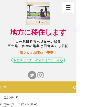
​地方に移住します
大分県臼杵市へUターン移住
五十路・独女の起業と田舎暮らし日記
​第２＆４水曜+αで更新！
取材やセミナーの依頼はコチラから
記事
全記事
2020年5月13日
読了時間: 4分