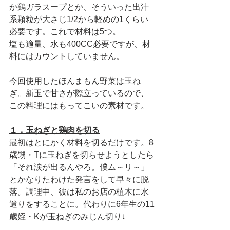
か鶏ガラスープとか、そういった出汁
系顆粒が大さじ1/2から軽めの1くらい
必要です。これで材料は5つ。
塩も適量、水も400CC必要ですが、材
料にはカウントしていません。
今回使用したほんまもん野菜は玉ね
ぎ。新玉で甘さが際立っているので、
この料理にはもってこいの素材です。
１．玉ねぎと鶏肉を切る
最初はとにかく材料を切るだけです。8
歳甥・Tに玉ねぎを切らせようとしたら
「それ涙が出るんやろ。僕ム～リ～」
とかなりたわけた発言をして早々に脱
落。調理中、彼は私のお店の植木に水
遣りをすることに。代わりに6年生の11
歳姪・Kが玉ねぎのみじん切り↓