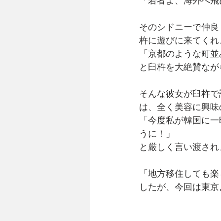
「若者よ、海外へ飛
そのシドニーで仲良
杵に遊びに来てくれ
「京都のような町並
と臼杵を大絶賛なが
そんな彼女が臼杵で
は、全く美容に興味
「今度私が韓国に一
うに！」
と厳しく言い渡され
「地方移住しても楽
したが、今回は東京