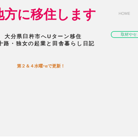
​地方に移住します
HOME
取材やセ
大分県臼杵市へUターン移住
十路・独女の起業と田舎暮らし日記
​第２＆４水曜+αで更新！