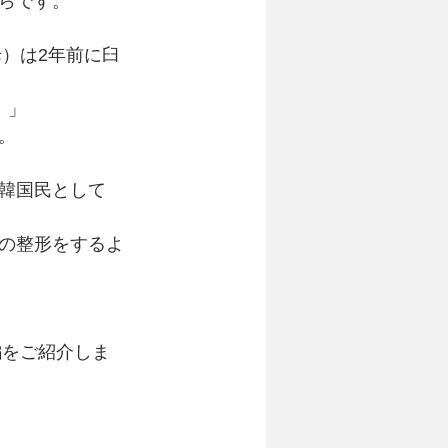
らです。
）は2年前に臼
！」
。
韓国民として
の整形をするよ
編をご紹介しま