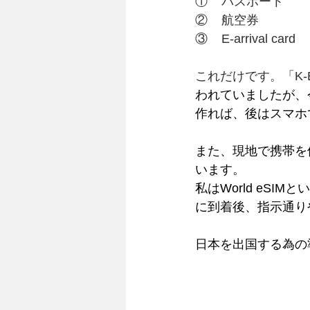
①    パスポート
②    航空券
③    E-arrival card
これだけです。「K-
われていましたが、
作れば、後はスマホ
また、現地で携帯を使
います。
私はWorld eSI
に到着後、指示通り
日本を出国する為の