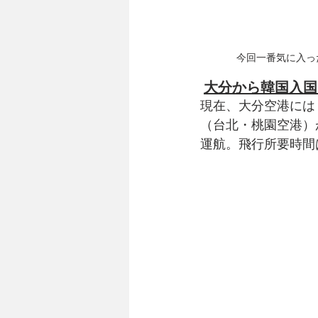
今回一番気に入っ
大分から韓国入国
現在、大分空港には
（台北・桃園空港）
運航。飛行所要時間