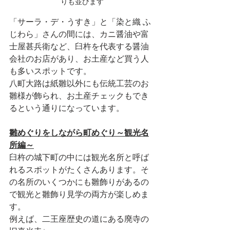
りも並びます
「サーラ・デ・うすき」と「染と織 ふ
じわら」さんの間には、カニ醤油や富
士屋甚兵衛など、臼杵を代表する醤油
会社のお店があり、お土産など買う人
も多いスポットです。
八町大路は紙雛以外にも伝統工芸のお
雛様が飾られ、お土産チェックもでき
るという通りになっています。
雛めぐりをしながら町めぐり～観光名
所編～
臼杵の城下町の中には観光名所と呼ば
れるスポットがたくさんあります。そ
の名所のいくつかにも雛飾りがあるの
で観光と雛飾り見学の両方が楽しめま
す。
例えば、二王座歴史の道にある廃寺の