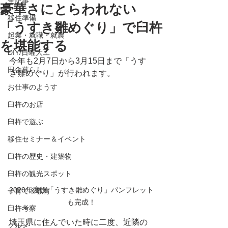
全記事
豪華さにとらわれない
移住準備
「うすき雛めぐり」で臼杵
起業・就職・就農
を堪能する
DIY/日曜大工
今年も2月7日から3月15日まで「うす
田舎暮らし
き雛めぐり」が行われます。
お仕事のようす
臼杵のお店
臼杵で遊ぶ
移住セミナー＆イベント
臼杵の歴史・建築物
臼杵の観光スポット
2020年度版「うすき雛めぐり」パンフレット
子育て＆教育
も完成！
臼杵考察
埼玉県に住んでいた時に二度、近隣の
グルメ