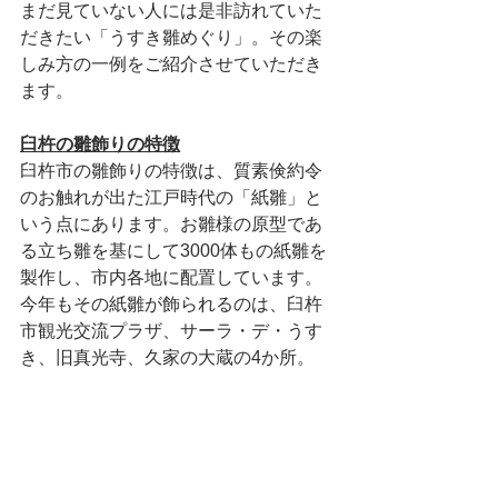
まだ見ていない人には是非訪れていた
だきたい「うすき雛めぐり」。その楽
しみ方の一例をご紹介させていただき
ます。
臼杵の雛飾りの特徴
臼杵市の雛飾りの特徴は、質素倹約令
のお触れが出た江戸時代の「紙雛」と
いう点にあります。お雛様の原型であ
る立ち雛を基にして3000体もの紙雛を
製作し、市内各地に配置しています。
今年もその紙雛が飾られるのは、臼杵
市観光交流プラザ、サーラ・デ・うす
き、旧真光寺、久家の大蔵の4か所。