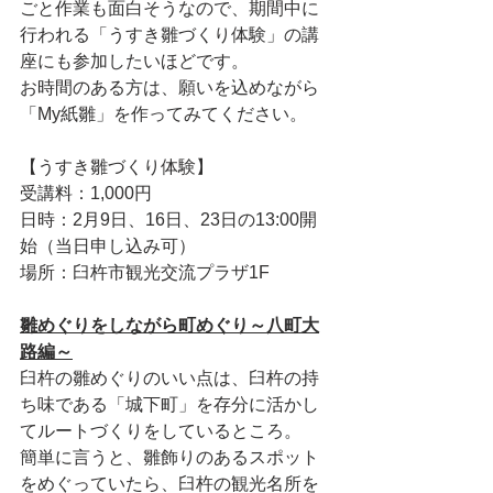
ごと作業も面白そうなので、期間中に
行われる「うすき雛づくり体験」の講
座にも参加したいほどです。
お時間のある方は、願いを込めながら
「My紙雛」を作ってみてください。
【うすき雛づくり体験】
受講料：1,000円
日時：2月9日、16日、23日の13:00開
始（当日申し込み可）
場所：臼杵市観光交流プラザ1F
雛めぐりをしながら町めぐり～八町大
路編～
臼杵の雛めぐりのいい点は、臼杵の持
ち味である「城下町」を存分に活かし
てルートづくりをしているところ。
簡単に言うと、雛飾りのあるスポット
をめぐっていたら、臼杵の観光名所を