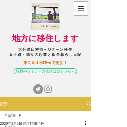
​地方に移住します
大分県臼杵市へUターン移住
五十路・独女の起業と田舎暮らし日記
​第２＆４水曜+αで更新！
取材やセミナーの依頼はコチラから
記事
全記事
2020年2月5日
読了時間: 4分