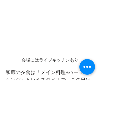
会場にはライブキッチンあり
和蔵の夕食は「メイン料理+ハーフバイ
キング」というスタイルで、この日は
ステーキとぶりしゃぶがメイン料理。
ステーキは焼きたてをウェイターさん
が席まで運んできてくれます。柔らか
くて美味しく、ダメもとで「これはお
替りできませんか？」と聞いてみまし
たが、やはりだめでした。