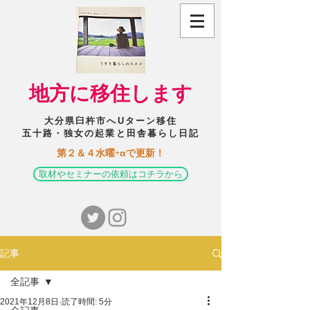
​地方に移住します
大分県臼杵市へUターン移住
五十路・独女の起業と田舎暮らし日記
​第２＆４水曜+αで更新！
取材やセミナーの依頼はコチラから
記事
全記事
2021年12月8日
読了時間: 5分