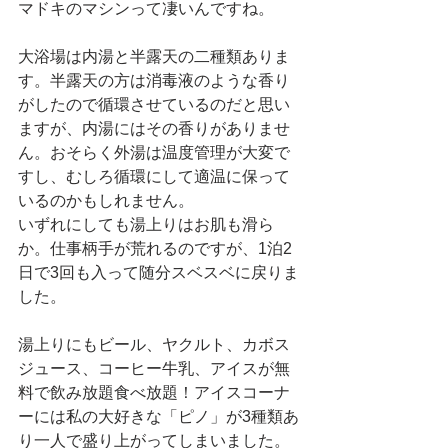
マドキのマシンって凄いんですね。
大浴場は内湯と半露天の二種類ありま
す。半露天の方は消毒液のような香り
がしたので循環させているのだと思い
ますが、内湯にはその香りがありませ
ん。おそらく外湯は温度管理が大変で
すし、むしろ循環にして適温に保って
いるのかもしれません。
いずれにしても湯上りはお肌も滑ら
か。仕事柄手が荒れるのですが、1泊2
日で3回も入って随分スベスベに戻りま
した。
湯上りにもビール、ヤクルト、カボス
ジュース、コーヒー牛乳、アイスが無
料で飲み放題食べ放題！アイスコーナ
ーには私の大好きな「ピノ」が3種類あ
り一人で盛り上がってしまいました。