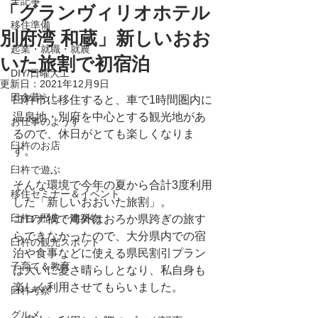
全記事
「グランヴィリオホテル
移住準備
別府湾 和蔵」新しいおお
起業・就職・就農
いた旅割で初宿泊
DIY/日曜大工
更新日：
2021年12月9日
田舎暮らし
臼杵市に移住すると、車で1時間圏内に
温泉地・別府を中心とする観光地があ
お仕事のようす
るので、休日がとても楽しくなりま
臼杵のお店
す。
臼杵で遊ぶ
そんな環境で今年の夏から合計3度利用
移住セミナー＆イベント
した「新しいおおいた旅割」。
臼杵の歴史・建築物
コロナ禍で海外はおろか県跨ぎの旅す
らできなかったので、大分県内での宿
臼杵の観光スポット
泊や食事などに使える県民割引プラン
子育て＆教育
は大いに憂さ晴らしとなり、私自身も
楽しく利用させてもらいました。
臼杵考察
グルメ