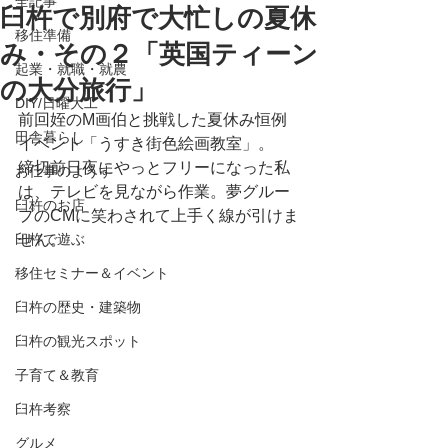
全記事
臼杵で別府で大忙しの夏休
移住準備
み・その２「英国ティーン
起業・就職・就農
の大分旅行」
DIY/日曜大工
前回姪のM画伯と挑戦した夏休み恒例
田舎暮らし
イベント「うすき街色絵画教室」。
締切前日夜にやっとフリーになった私
お仕事のようす
は、テレビを見ながら作業。夢グルー
臼杵のお店
プのCMに笑わされて上手く線が引けま
臼杵で遊ぶ
せん。
移住セミナー＆イベント
臼杵の歴史・建築物
臼杵の観光スポット
子育て＆教育
臼杵考察
グルメ