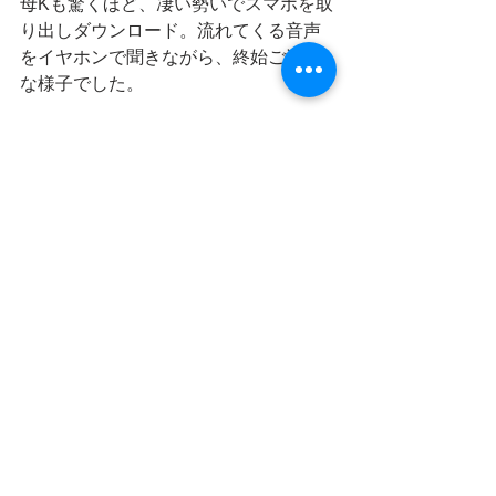
母Kも驚くほど、凄い勢いでスマホを取
り出しダウンロード。流れてくる音声
をイヤホンで聞きながら、終始ご満悦
な様子でした。
インバウンドを増やすなら、アニメと
絡めて上手に臼杵石仏をアピールする
のが良いのかもしれませんね。
日々の風景が魅力の臼杵
2日間かけて石仏や城下町を歩き「臼杵
ではどこが一番良かった？」とAちゃん
に聞きました。
「声優にはやはり負けるかな」
と思ってましたが、意外や意外
「高台からの町並み」
とのことでした。