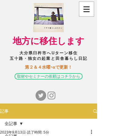
​地方に移住します
大分県臼杵市へUターン移住
五十路・独女の起業と田舎暮らし日記
​第２＆４水曜+αで更新！
取材やセミナーの依頼はコチラから
記事
全記事
2023年9月13日
読了時間: 5分