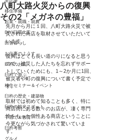
全記事
八町大路火災からの復興
移住準備
その2「メガネの豊福」
起業・就職・就農
先月から月に１回、八町大路火災で被
DIY/日曜大工
災された商店を取材させていただいて
います。
田舎暮らし
お仕事のようす
復興はとても長い道のりになると思う
ので、被災した人たちを忘れずサポー
臼杵のお店
トしていくためにも、1～2か月に1回、
臼杵で遊ぶ
被災者や町の復興について書く予定で
移住セミナー＆イベント
す。
臼杵の歴史・建築物
取材では初めて知ることも多く、特に
臼杵の観光スポット
商店街にある数々のお店が、凄く専門
性をもった個性ある商店ということに
子育て＆教育
今更ながら気づかされて驚いていま
臼杵考察
す。
グルメ