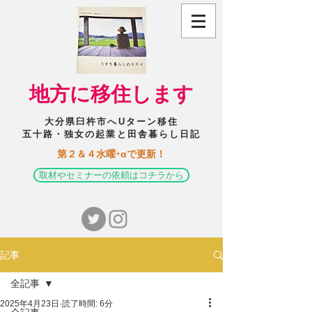
​地方に移住します
大分県臼杵市へUターン移住
五十路・独女の起業と田舎暮らし日記
​第２＆４水曜+αで更新！
取材やセミナーの依頼はコチラから
記事
全記事
2025年4月23日
読了時間: 6分