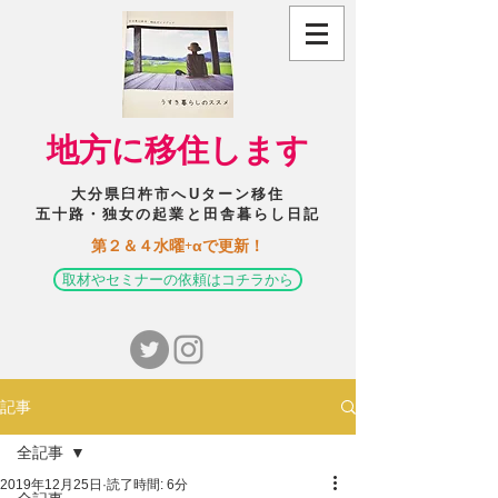
​地方に移住します
大分県臼杵市へUターン移住
五十路・独女の起業と田舎暮らし日記
​第２＆４水曜+αで更新！
取材やセミナーの依頼はコチラから
記事
全記事
2019年12月25日
読了時間: 6分