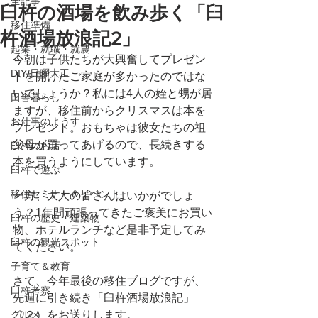
全記事
臼杵の酒場を飲み歩く「臼
移住準備
杵酒場放浪記2」
起業・就職・就農
今朝は子供たちが大興奮してプレゼン
DIY/日曜大工
トを開けたご家庭が多かったのではな
いでしょうか？私には4人の姪と甥が居
田舎暮らし
ますが、移住前からクリスマスは本を
お仕事のようす
プレゼント。おもちゃは彼女たちの祖
父母が買ってあげるので、長続きする
臼杵のお店
本を買うようにしています。
臼杵で遊ぶ
移住セミナー＆イベント
一方、大人の皆さんはいかがでしょ
う？1年間頑張ってきたご褒美にお買い
臼杵の歴史・建築物
物、ホテルランチなど是非予定してみ
臼杵の観光スポット
てください。
子育て＆教育
さて、今年最後の移住ブログですが、
臼杵考察
先週に引き続き「臼杵酒場放浪記」
グルメ
（２）をお送りします。