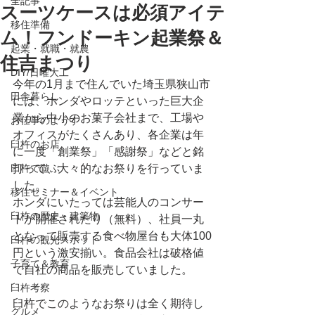
全記事
スーツケースは必須アイテ
移住準備
ム！フンドーキン起業祭＆
起業・就職・就農
住吉まつり
DIY/日曜大工
今年の1月まで住んでいた埼玉県狭山市
田舎暮らし
には、ホンダやロッテといった巨大企
業から中小のお菓子会社まで、工場や
お仕事のようす
オフィスがたくさんあり、各企業は年
臼杵のお店
に一度「創業祭」「感謝祭」などと銘
臼杵で遊ぶ
打って、大々的なお祭りを行っていま
した。
移住セミナー＆イベント
ホンダにいたっては芸能人のコンサー
臼杵の歴史・建築物
トが開催されたり（無料）、社員一丸
となって販売する食べ物屋台も大体100
臼杵の観光スポット
円という激安揃い。食品会社は破格値
子育て＆教育
で自社の商品を販売していました。
臼杵考察
臼杵でこのようなお祭りは全く期待し
グルメ