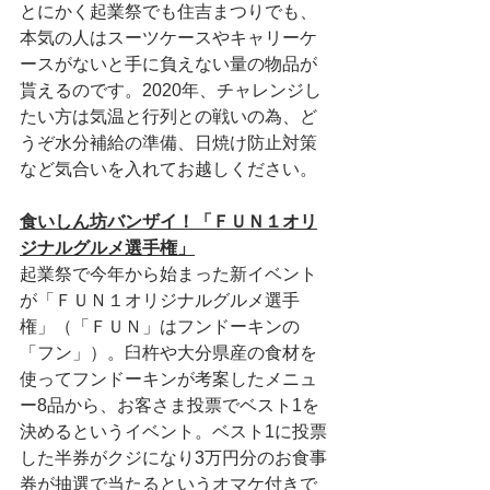
とにかく起業祭でも住吉まつりでも、
本気の人はスーツケースやキャリーケ
ースがないと手に負えない量の物品が
貰えるのです。2020年、チャレンジし
たい方は気温と行列との戦いの為、ど
うぞ水分補給の準備、日焼け防止対策
など気合いを入れてお越しください。
食いしん坊バンザイ！「ＦＵＮ１オリ
ジナルグルメ選手権」
起業祭で今年から始まった新イベント
が「ＦＵＮ１オリジナルグルメ選手
権」（「ＦＵＮ」はフンドーキンの
「フン」）。臼杵や大分県産の食材を
使ってフンドーキンが考案したメニュ
ー8品から、お客さま投票でベスト1を
決めるというイベント。ベスト1に投票
した半券がクジになり3万円分のお食事
券が抽選で当たるというオマケ付きで