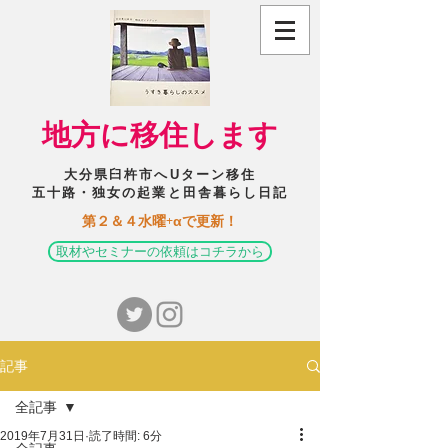
​地方に移住します
大分県臼杵市へUターン移住
五十路・独女の起業と田舎暮らし日記
​第２＆４水曜+αで更新！
取材やセミナーの依頼はコチラから
記事
全記事
2019年7月31日
読了時間: 6分