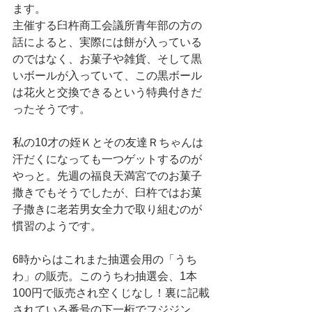
ます。
主催する臼杵商工会議所青年部の方の
話によると、実際には餅が入っている
のではなく、お菓子や雑貨、そして黒
いボールが入っていて、この黒ボール
は花火と交換できるという特典付きだ
ったそうです。
私の10才の姪Ｋとその友達Ｒちゃんは
汗だくになっても一つゲットするのが
やっと。先週の福良天満宮でのお菓子
撒きでもそうでしたが、臼杵ではお菓
子撒きに老若男女全力で取り組むのが
慣習のようです。
6時からはこれまた抽選会用の「うち
わ」の販売。このうちわ抽選会、1本
100円で販売され空くじなし！裏に記載
されている番号の下一桁でフジジン、