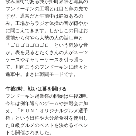
飲み屋街である我が掛町界隈と写真の
フンドーキンの工場とは目と鼻の先で
すが、通常だと午前中は静寂あるの
み。工場からラジオ体操の音が穏やか
に聞こえてきます。しかしこの日はお
昼前から何やら大勢の人の話し声と
「ゴロゴロゴロゴロ」という奇妙な音
が。表を見るとたくさんの人がスーツ
ケースやキャリーケースを引っ張っ
て、川向こうのフンドーキンに続々と
進軍中。まさに戦闘モードです。
午後2時、戦いは幕を開ける
フンドーキン起業祭の開始は午後2時。
今年は例年通りのゲームや抽選会に加
え、「ＦＵＮ１オリジナルグルメ選手
権」という臼杵や大分産食材を使用し
たＢ級グルメのベストを決めるイベン
トも開催されました。