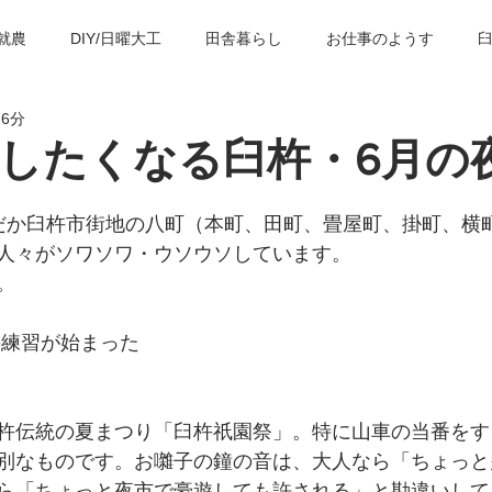
就農
DIY/日曜大工
田舎暮らし
お仕事のようす
 6分
の歴史・建築物
臼杵の観光スポット
子育て＆教育
臼
したくなる臼杵・6月の
だか臼杵市街地の八町（本町、田町、畳屋町、掛町、横
人々がソワソワ・ウソウソしています。
。
の練習が始まった
杵伝統の夏まつり「臼杵祇園祭」。特に山車の当番をす
別なものです。お囃子の鐘の音は、大人なら「ちょっと
ら「ちょっと夜市で豪遊しても許される」と勘違いして