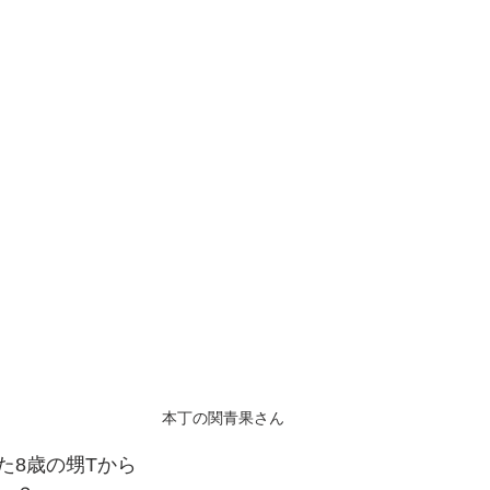
本丁の関青果さん
た8歳の甥Tから