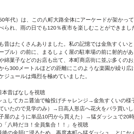
50年代）は、この八町大路全体にアーケードが架かっ
べられ、雨の日でも120％夜市を楽しむことができまし
も昔はたくさんありました。私の記憶では金魚すくいと
ーブル）の前に、まるしょく屋の駐車場の前に射的があ
や綿菓子などのお店も出て、本町商店街に並ぶ多くのお
から300メートルほどの距離にこのような楽園が繰り広
ケジュールは熾烈を極めていました。
まんが日本昔ばなしを視聴
0 猛ダッシュしてカニ醤油で輪投げチャレンジ→金魚すくいの
ていたので見学のみ）→日高人形店へ花火をバラ買いし
子屋のように単品10円から買えた）→猛ダッシュで20
 ドリフの「八時だヨ！全員集合！！」を視聴
0 夜市の最後の余韻に浸るため、再度本町へ猛ダッシュ。とに