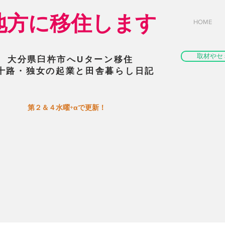
​地方に移住します
HOME
取材やセ
大分県臼杵市へUターン移住
十路・独女の起業と田舎暮らし日記
​第２＆４水曜+αで更新！