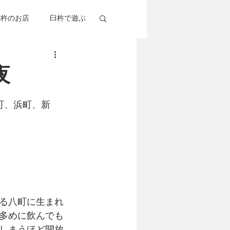
臼杵のお店
臼杵で遊ぶ
杵考察
グルメ
夜
町、浜町、新
る八町に生まれ
多めに飲んでも
しまうほど開放