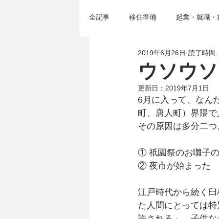
全記事
移住準備
起業・就職・
2019年6月26日
読了時間:
移住セミナー＆イベント
臼杵
ウソウソ
更新日：
2019年7月1日
6月に入って、なん
町、唐人町）界隈で
その原因は多分二つ
① 祇園祭のお囃子
② 夜市が始まった
江戸時代から続く臼
た人間にとっては特
許される」、子供な