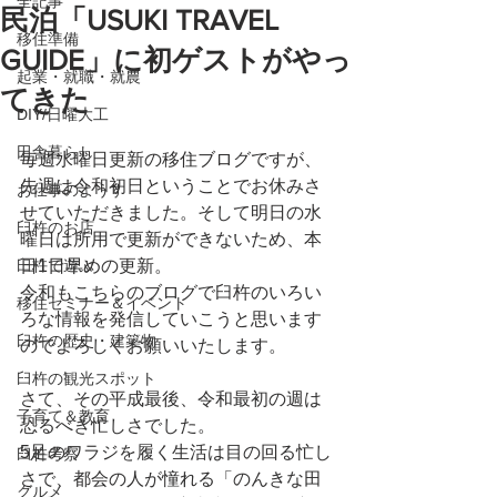
全記事
民泊「USUKI TRAVEL
移住準備
GUIDE」に初ゲストがやっ
起業・就職・就農
てきた
DIY/日曜大工
田舎暮らし
毎週水曜日更新の移住ブログですが、
先週は令和初日ということでお休みさ
お仕事のようす
せていただきました。そして明日の水
臼杵のお店
曜日は所用で更新ができないため、本
臼杵で遊ぶ
日1日早めの更新。
令和もこちらのブログで臼杵のいろい
移住セミナー＆イベント
ろな情報を発信していこうと思います
臼杵の歴史・建築物
のでよろしくお願いいたします。
臼杵の観光スポット
さて、その平成最後、令和最初の週は
子育て＆教育
恐るべき忙しさでした。
5足のワラジを履く生活は目の回る忙し
臼杵考察
さで、都会の人が憧れる「のんきな田
グルメ