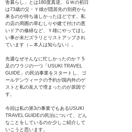
舎暮らし」とは180度真逆。ＧＷの初日
は73歳の父・Ｙ雄が隠居先の別府から
来るのが待ち遠しかったほどです。私
の店の周囲の草むしりや建て付けの悪
いドアの修繕など、Ｙ雄にやってほし
い事が未だズラリとリストアップされ
ています（←本人は知らない）。
先週なぜそんなに忙しかったのか？ 5
足のワラジの一つ「USUKI TRAVEL 
GUIDE」の民泊事業をスタートし、ゴ
ールデンウィークの予約が国内外のゲ
ストと私の友人で埋まったのが原因で
す。
今回は私の第3の事業でもあるUSUKI 
TRAVEL GUIDEの民泊について、どん
なことをしているのか少しご紹介して
いこうと思います。