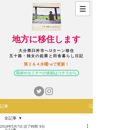
​地方に移住します
大分県臼杵市へUターン移住
五十路・独女の起業と田舎暮らし日記
​第２＆４水曜+αで更新！
取材やセミナーの依頼はコチラから
記事
全記事
2019年5月7日
読了時間: 6分