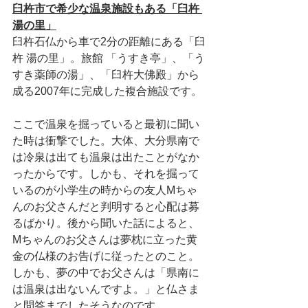
臼杵市で希少な温泉施設もある「臼杵 
湯の里」
臼杵石仏から車で2分の距離にある「臼
杵 湯の里」。旅館 「うすき亭」、「う
すき薬師の湯」、「臼杵大佛殿」から
成る2007年に完成した複合施設です。
ここで温泉を掘っていると最初に聞い
た時は衝撃でした。大体、大分県南で
は冷泉は出ても温泉は出たことがなか
ったからです。しかも、それを掘って
いるのが小学生の時からの友人Mちゃ
んのお父さんだと判明すると心配は募
るばかり。後から聞いた話によると、
Mちゃんのお父さんは夢枕に立った黄
金の仏様のお告げに従ったとのこと。
しかも、夢の中でお父さんは「県南に
は温泉は出ないんですよ。」と仏さま
と問答までしたそうなのです。