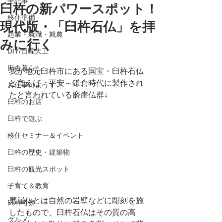
全記事
臼杵の新パワースポット！
移住準備
現代版・「臼杵石仏」を拝
起業・就職・就農
みに行く
DIY/日曜大工
田舎暮らし
我が地元臼杵市にある国宝・臼杵石仏
と言えば、平安～鎌倉時代に製作され
お仕事のようす
たと言われている磨崖仏群↓
臼杵のお店
臼杵で遊ぶ
移住セミナー＆イベント
臼杵の歴史・建築物
臼杵の観光スポット
子育て＆教育
磨崖仏とは自然の岩壁などに彫刻を施
臼杵考察
したもので、臼杵石仏はその質の高
グルメ