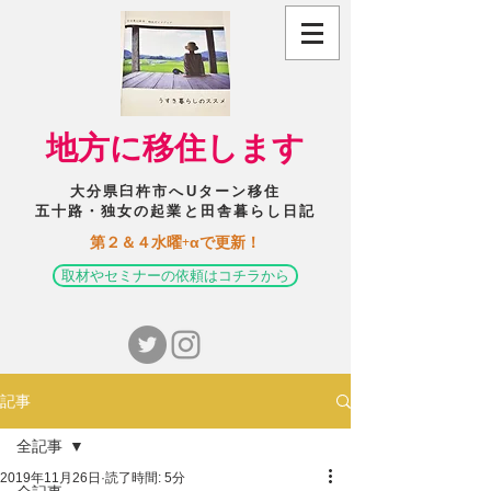
​地方に移住します
大分県臼杵市へUターン移住
五十路・独女の起業と田舎暮らし日記
​第２＆４水曜+αで更新！
取材やセミナーの依頼はコチラから
記事
全記事
2019年11月26日
読了時間: 5分