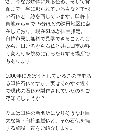
さ、今なお数体に残る色彩、そして背
面まで丁寧に彫られている点などで他
の石仏と一線を画しています。臼杵市
街地から車で15分ほどの深田地区に点
在しており、現在61体が国宝指定。
臼杵市民は無料で見学できることなど
から、日ごろから石仏と共に四季の移
り変わりを眺めに行ったりする場所で
もあります。
1000年に及ぼうとしているこの歴史あ
る臼杵石仏ですが、実はそのすぐ近く
で現代の石仏が製作されていたのをご
存知でしょうか？
今回は臼杵の新名所になりそうな超巨
大な新・臼杵磨崖仏と、その石仏を擁
する施設一帯をご紹介します。