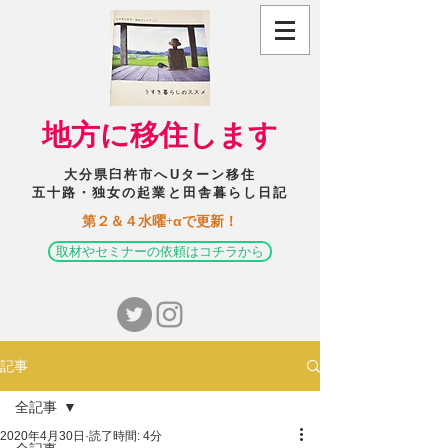
​地方に移住します
大分県臼杵市へUターン移住
五十路・独女の起業と田舎暮らし日記
​第２＆４水曜+αで更新！
取材やセミナーの依頼はコチラから
記事
全記事
2020年4月30日
読了時間: 4分