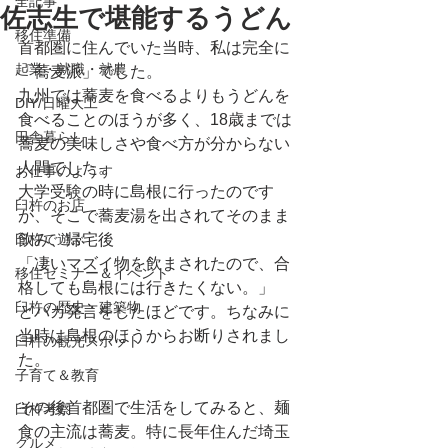
全記事
佐志生で堪能するうどん
移住準備
首都圏に住んでいた当時、私は完全に
起業・就職・就農
「蕎麦派」でした。
九州では蕎麦を食べるよりもうどんを
DIY/日曜大工
食べることのほうが多く、18歳までは
田舎暮らし
蕎麦の美味しさや食べ方が分からない
人間でした。
お仕事のようす
大学受験の時に島根に行ったのです
臼杵のお店
が、そこで蕎麦湯を出されてそのまま
臼杵で遊ぶ
飲み、帰宅後
「凄いマズイ物を飲まされたので、合
移住セミナー＆イベント
格しても島根には行きたくない。」
臼杵の歴史・建築物
とバカ発言をしたほどです。ちなみに
当時は島根のほうからお断りされまし
臼杵の観光スポット
た。
子育て＆教育
その後首都圏で生活をしてみると、麺
臼杵考察
食の主流は蕎麦。特に長年住んだ埼玉
グルメ