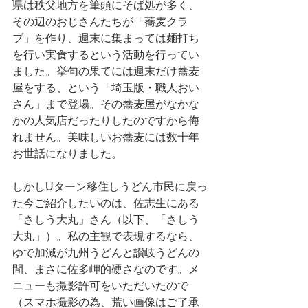
県は秩父地方を筆頭にそば処が多く、
その辺のおじさんたちが「蕎麦クラ
ブ」を作り、週末に集まっては麺打ち
を行い実食するという活動を行ってい
ました。挙句の果てには週末だけ蕎麦
屋をする、という「埼玉版・職人おい
さん」まで登場。その蕎麦屋がなかな
かの人気店だったりしたのですから侮
れません。美味しいお蕎麦には数十年
お世話になりました。
しかしUターン移住しうどん市民に戻っ
た今ご紹介したいのは、佐志生にある
「さしう大丸」さん（以下、「さしう
大丸」）。
私の主観で表現するなら、
ゆで加減が九州うどんと讃岐うどんの
間、まさに佐多岬的硬さなのです。
メ
ニューも撮影許可をいただいたので
（スマホ撮影の為、荒い画像はご了承