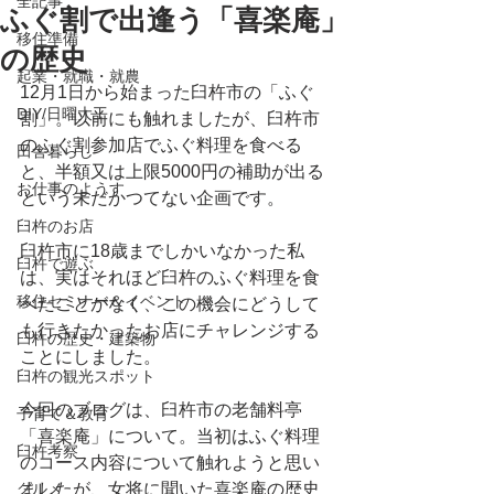
全記事
ふぐ割で出逢う「喜楽庵」
移住準備
の歴史
起業・就職・就農
12月1日から始まった臼杵市の「ふぐ
DIY/日曜大工
割」。以前にも触れましたが、臼杵市
のふぐ割参加店でふぐ料理を食べる
田舎暮らし
と、半額又は上限5000円の補助が出る
お仕事のようす
という未だかつてない企画です。
臼杵のお店
臼杵市に18歳までしかいなかった私
臼杵で遊ぶ
は、実はそれほど臼杵のふぐ料理を食
移住セミナー＆イベント
べたことがなく、この機会にどうして
も行きたかったお店にチャレンジする
臼杵の歴史・建築物
ことにしました。
臼杵の観光スポット
今回のブログは、臼杵市の老舗料亭
子育て＆教育
「喜楽庵」について。当初はふぐ料理
臼杵考察
のコース内容について触れようと思い
グルメ
ましたが、女将に聞いた喜楽庵の歴史