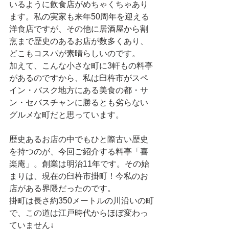
いるように飲食店がめちゃくちゃあり
ます。私の実家も来年50周年を迎える
洋食店ですが、その他に居酒屋から割
烹まで歴史のあるお店が数多くあり、
どこもコスパが素晴らしいのです。
加えて、こんな小さな町に3軒もの料亭
があるのですから、私は臼杵市がスペ
イン・バスク地方にある美食の都・サ
ン・セバスチャンに勝るとも劣らない
グルメな町だと思っています。
歴史あるお店の中でもひと際古い歴史
を持つのが、今回ご紹介する料亭「喜
楽庵」。創業は明治11年です。その始
まりは、現在の臼杵市掛町！今私のお
店がある界隈だったのです。
掛町は長さ約350メートルの川沿いの町
で、この道は江戸時代からほぼ変わっ
ていません↓