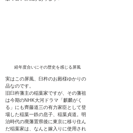
経年度合いにその歴史を感じる屏風
実はこの屏風、臼杵のお殿様ゆかりの
品なのです。
旧臼杵藩主の稲葉家ですが、その藩祖
は今期のNHK大河ドラマ「麒麟がく
る」にも齊藤道三の有力家臣として登
場した稲葉一鉄の息子、稲葉貞道。明
治時代の廃藩置県後に東京に移り住ん
だ稲葉家は、なんと嫁入りに使用され