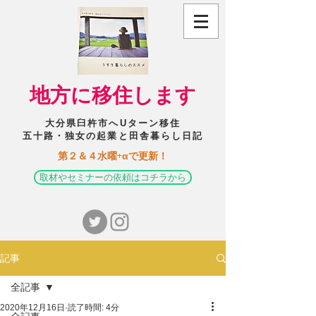
​地方に移住します
大分県臼杵市へUターン移住
五十路・独女の起業と田舎暮らし日記
​第２＆４水曜+αで更新！
取材やセミナーの依頼はコチラから
記事
全記事
2020年12月16日
読了時間: 4分