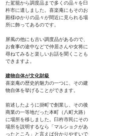
た
駕籠から調度品まで多くの品々を臼
杵市に遺しました。喜楽庵にもそのお
殿様ゆかりの品々が間近に見られる場
所に飾ってあるのです。
屏風の他にも古い調度品があるので、
お食事の途中などで仲居さんや女将に
尋ねてみると楽しいお話を聞くことも
できますよ。
建物自体が文化財級
喜楽庵の歴史的魅力の一つに、その建
物自体を挙げることができます。
前述したように掛町で創業し、その後
商業の一等地だった本町（八町大路）
に場所を移しました。臼杵市民にその
場所を説明するなら「マルショクがあ
ったところ」と言えば分かりやすいで