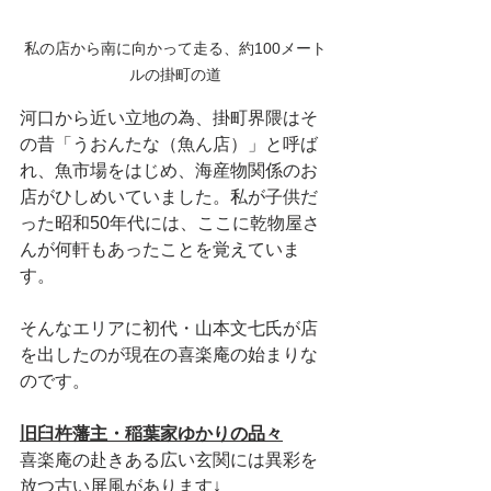
私の店から南に向かって走る、約100メート
ルの掛町の道
河口から近い立地の為、掛町界隈はそ
の昔「うおんたな（魚ん店）」と呼ば
れ、魚市場をはじめ、海産物関係のお
店がひしめいていました。私が子供だ
った昭和50年代には、ここに乾物屋さ
んが何軒もあったことを覚えていま
す。
そんなエリアに初代・山本文七氏が店
を出したのが現在の喜楽庵の始まりな
のです。
旧臼杵藩主・稲葉家ゆかりの品々
喜楽庵の赴きある広い玄関には異彩を
放つ古い屏風があります↓