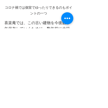
コロナ禍では個室でゆったりできるのもポイ
ントの一つ
喜楽庵では、この古い建物を今後数十
年保存していくために、数年前に大掛
かりな改装工事を行ったそうです。数
十年後、この建物自体が町の文化財的
価値になっていくのだと思います。
憧れのふぐコース
「お料理については別途の記事で」と
書きましたが、さすがにゼロで終わる
ことはできません。ほんの少しですが
コースの一部「てっさ」をご紹介しま
す。
驚くなかれ、これで一人前の量です！