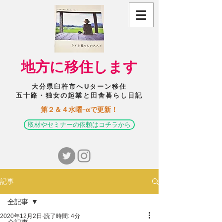
​地方に移住します
大分県臼杵市へUターン移住
五十路・独女の起業と田舎暮らし日記
​第２＆４水曜+αで更新！
取材やセミナーの依頼はコチラから
記事
全記事
2020年12月2日
読了時間: 4分