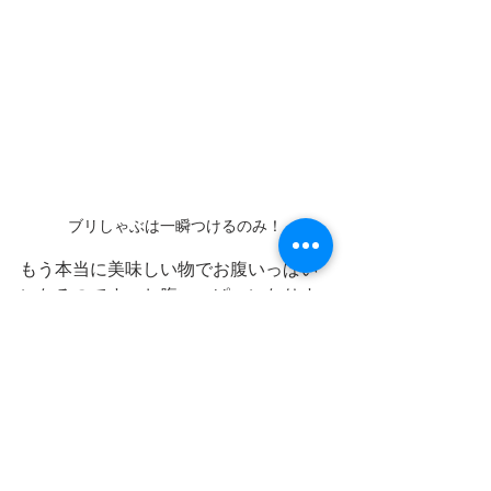
ブリしゃぶは一瞬つけるのみ！
もう本当に美味しい物でお腹いっぱい
になるのです。お腹いっぱいになりす
ぎて私はアラ煮を全部食べることがで
きませんでした。
しかし、ここで「あー、もったいなか
ったな」と諦める必要はありません。
臼杵市は大分県内でも珍しい「お持ち
帰り文化」があるのです。