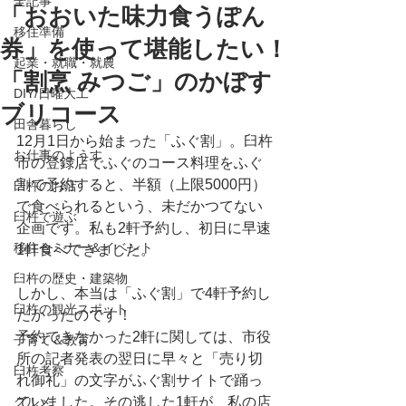
全記事
「おおいた味力食うぽん
移住準備
券」を使って堪能したい！
起業・就職・就農
「割烹 みつご」のかぼす
DIY/日曜大工
ブリコース
田舎暮らし
12月1日から始まった「ふぐ割」。臼杵
お仕事のようす
市の登録店でふぐのコース料理をふぐ
割で予約すると、半額（上限5000円）
臼杵のお店
で食べられるという、未だかつてない
臼杵で遊ぶ
企画です。私も2軒予約し、初日に早速
移住セミナー＆イベント
1軒食べてきました。
臼杵の歴史・建築物
しかし、本当は「ふぐ割」で4軒予約し
臼杵の観光スポット
たかったのです！
予約できなかった2軒に関しては、市役
子育て＆教育
所の記者発表の翌日に早々と「売り切
臼杵考察
れ御礼」の文字がふぐ割サイトで踊っ
グルメ
ていました。その逃した1軒が、私の店