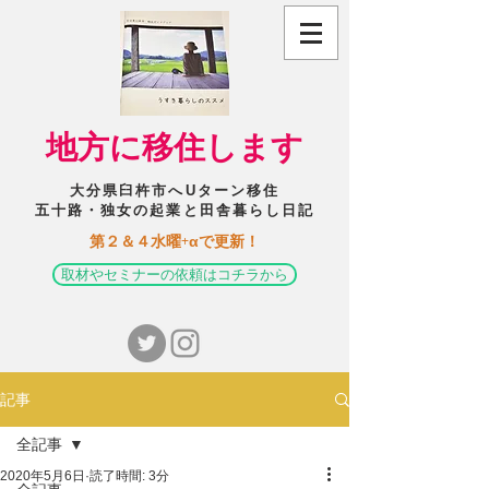
​地方に移住します
大分県臼杵市へUターン移住
五十路・独女の起業と田舎暮らし日記
​第２＆４水曜+αで更新！
取材やセミナーの依頼はコチラから
記事
全記事
2020年5月6日
読了時間: 3分