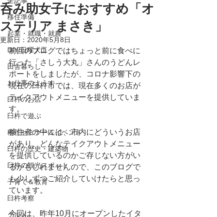
全記事
呑み助女子におすすめ「オ
移住準備
ステリア まさき」
起業・就職・就農
更新日：
2020年5月8日
DIY/日曜大工
前回のブログではちょっと前に食べに
行った「さしう大丸」さんのうどんレ
田舎暮らし
ポートをしましたが、コロナ影響下の
お仕事のようす
現在の臼杵市では、現在多くのお店が
テイクアウトメニューを提供していま
臼杵のお店
す。
臼杵で遊ぶ
移住者の中には、市内にどういうお店
移住セミナー＆イベント
があり、どんなテイクアウトメニュー
臼杵の歴史・建築物
を提供しているのかご存じない方がい
臼杵の観光スポット
るかもしれませんので、このブログで
も少しずつご紹介していけたらと思っ
子育て＆教育
ています。
臼杵考察
今回は、昨年10月にオープンしたイタ
グルメ