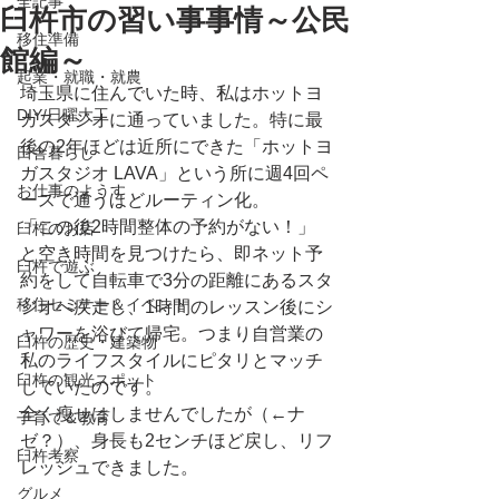
全記事
臼杵市の習い事事情～公民
移住準備
館編～
起業・就職・就農
埼玉県に住んでいた時、私はホットヨ
DIY/日曜大工
ガスタジオに通っていました。特に最
後の2年ほどは近所にできた「ホットヨ
田舎暮らし
ガスタジオ LAVA」という所に週4回ペ
お仕事のようす
ースで通うほどルーティン化。
「この後2時間整体の予約がない！」
臼杵のお店
と空き時間を見つけたら、即ネット予
臼杵で遊ぶ
約をして自転車で3分の距離にあるスタ
移住セミナー＆イベント
ジオへ疾走し、1時間のレッスン後にシ
ャワーを浴びて帰宅。つまり自営業の
臼杵の歴史・建築物
私のライフスタイルにピタリとマッチ
臼杵の観光スポット
していたのです。
全く瘦せはしませんでしたが（←ナ
子育て＆教育
ゼ？）、身長も2センチほど戻し、リフ
臼杵考察
レッシュできました。
グルメ