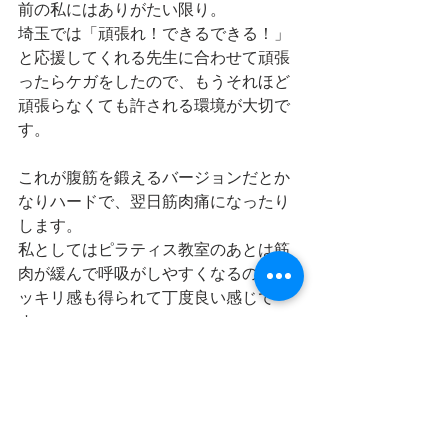
前の私にはありがたい限り。
埼玉では「頑張れ！できるできる！」
と応援してくれる先生に合わせて頑張
ったらケガをしたので、もうそれほど
頑張らなくても許される環境が大切で
す。
これが腹筋を鍛えるバージョンだとか
なりハードで、翌日筋肉痛になったり
します。
私としてはピラティス教室のあとは筋
肉が緩んで呼吸がしやすくなるのでス
ッキリ感も得られて丁度良い感じで
す。
欲を言えばレッスンが週1回になるとい
いなぁといつも思っていますが、先生
もご自宅のスタジオを拠点として、県
内地域の公民館や、保育園、子育て施