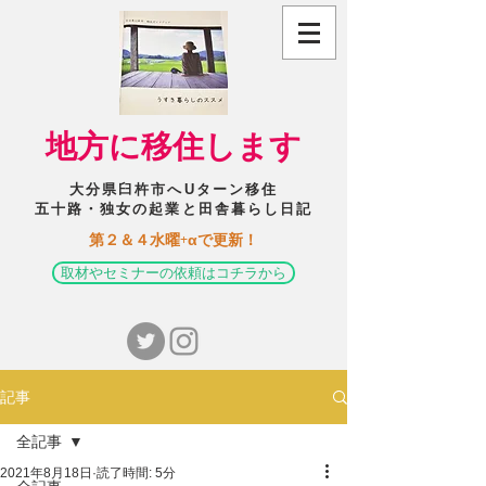
​地方に移住します
大分県臼杵市へUターン移住
五十路・独女の起業と田舎暮らし日記
​第２＆４水曜+αで更新！
取材やセミナーの依頼はコチラから
記事
全記事
2021年8月18日
読了時間: 5分