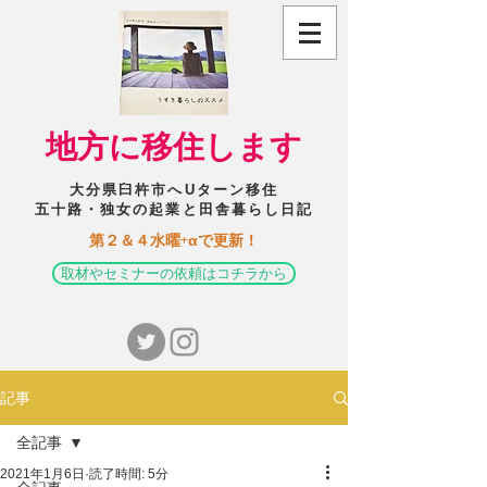
​地方に移住します
大分県臼杵市へUターン移住
五十路・独女の起業と田舎暮らし日記
​第２＆４水曜+αで更新！
取材やセミナーの依頼はコチラから
記事
全記事
2021年1月6日
読了時間: 5分