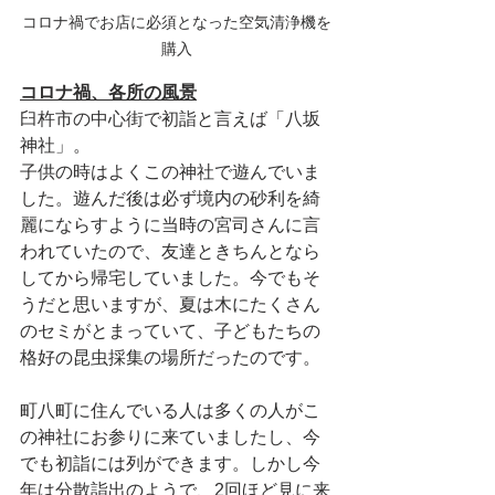
コロナ禍でお店に必須となった空気清浄機を
購入
コロナ禍、各所の風景
臼杵市の中心街で初詣と言えば「八坂
神社」。
子供の時はよくこの神社で遊んでいま
した。遊んだ後は必ず境内の砂利を綺
麗にならすように当時の宮司さんに言
われていたので、友達ときちんとなら
してから帰宅していました。今でもそ
うだと思いますが、夏は木にたくさん
のセミがとまっていて、子どもたちの
格好の昆虫採集の場所だったのです。
町八町に住んでいる人は多くの人がこ
の神社にお参りに来ていましたし、今
でも初詣には列ができます。しかし今
年は分散詣出のようで、2回ほど見に来