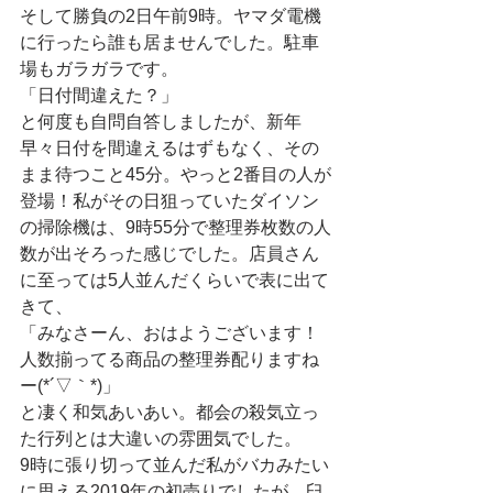
そして勝負の2日午前9時。ヤマダ電機
に行ったら誰も居ませんでした。駐車
場もガラガラです。
「日付間違えた？」
と何度も自問自答しましたが、新年
早々日付を間違えるはずもなく、その
まま待つこと45分。やっと2番目の人が
登場！私がその日狙っていたダイソン
の掃除機は、9時55分で整理券枚数の人
数が出そろった感じでした。店員さん
に至っては5人並んだくらいで表に出て
きて、
「みなさーん、おはようございます！
人数揃ってる商品の整理券配りますね
ー(*´▽｀*)」
と凄く和気あいあい。都会の殺気立っ
た行列とは大違いの雰囲気でした。
9時に張り切って並んだ私がバカみたい
に思える2019年の初売りでしたが、臼