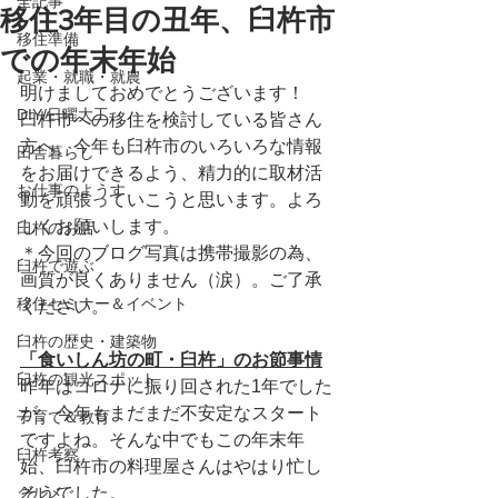
全記事
移住3年目の丑年、臼杵市
移住準備
での年末年始
起業・就職・就農
明けましておめでとうございます！
DIY/日曜大工
臼杵市への移住を検討している皆さん
方へ、今年も臼杵市のいろいろな情報
田舎暮らし
をお届けできるよう、精力的に取材活
お仕事のようす
動を頑張っていこうと思います。よろ
しくお願いします。
臼杵のお店
＊今回のブログ写真は携帯撮影の為、
臼杵で遊ぶ
画質が良くありません（涙）。ご了承
移住セミナー＆イベント
ください。
臼杵の歴史・建築物
「食いしん坊の町・臼杵」のお節事情
臼杵の観光スポット
昨年はコロナに振り回された1年でした
が、今年もまだまだ不安定なスタート
子育て＆教育
ですよね。そんな中でもこの年末年
臼杵考察
始、臼杵市の料理屋さんはやはり忙し
グルメ
そうでした。