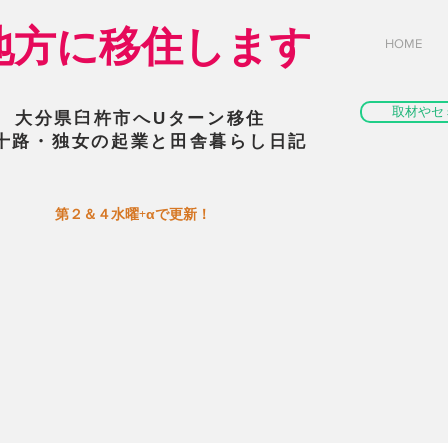
​地方に移住します
HOME
取材やセ
大分県臼杵市へUターン移住
十路・独女の起業と田舎暮らし日記
​第２＆４水曜+αで更新！