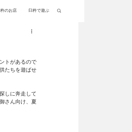
臼杵のお店
臼杵で遊ぶ
杵考察
グルメ
ントがあるので
供たちを遊ばせ
探しに奔走して
御さん向け、夏