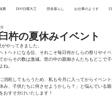
就農
DIY/日曜大工
田舎暮らし
お仕事のようす
4分
の歴史・建築物
臼杵の観光スポット
子育て＆教育
臼
臼杵の夏休みイベント
夏がやってきました。
ヘトヘトになる位、それこそ毎日何かしらの祭りやイベ
てからその数は激減。世の中の親御さんたちもどこで子
よね。
に消耗してもらうため、私も今月に入ってからイベント
休み、子供たちに何させようかしら？」と悩んでいる親
をおすそ分けいたします！