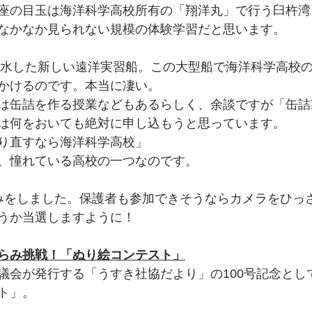
座の目玉は海洋科学高校所有の「翔洋丸」で行う臼杵湾
なかなか見られない規模の体験学習だと思います。
に進水した新しい遠洋実習船。この大型船で海洋科学高校
かけるのです。本当に凄い。
は缶詰を作る授業などもあるらしく、余談ですが「缶詰
は何をおいても絶対に申し込もうと思っています。
り直すなら海洋科学高校」
、憧れている高校の一つなのです。
みをしました。保護者も参加できそうならカメラをひっ
うか当選しますように！
らみ挑戦！「ぬり絵コンテスト」
議会が発行する「うすき社協だより」の100号記念とし
ト」。