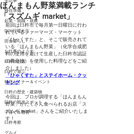
全記事
ほんまもん野菜満載ランチ
移住準備
「スズムギ market」
起業・就職・就農
前回は臼杵市で毎月第一日曜日に行わ
DIY/日曜大工
れているファーマーズ・マーケット
「ひゃくすた」と、そこで販売されて
田舎暮らし
いる「ほんまもん野菜」（化学合成肥
お仕事のようす
料の使用を避けて生産した臼杵市認証
の農産物）を使用した料理などをご紹
臼杵のお店
介しました↓
臼杵で遊ぶ
「ひゃくすた」とステイホーム・クッ
移住セミナー＆イベント
キング
臼杵の歴史・建築物
今回は、プロが調理する「ほんまもん
臼杵の観光スポット
野菜」がたくさん食べられるお店「ス
ズムギ market」さんをご紹介いたしま
子育て＆教育
す！
臼杵考察
グルメ