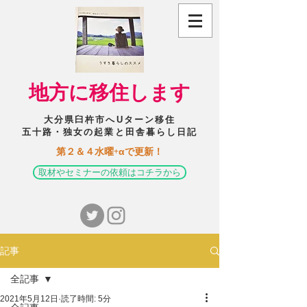
​地方に移住します
大分県臼杵市へUターン移住
五十路・独女の起業と田舎暮らし日記
​第２＆４水曜+αで更新！
取材やセミナーの依頼はコチラから
記事
全記事
2021年5月12日
読了時間: 5分