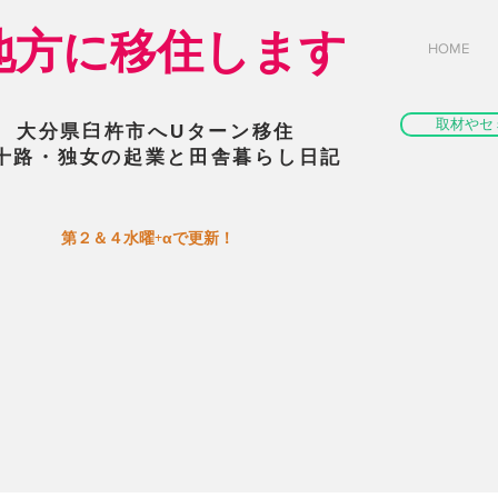
​地方に移住します
HOME
取材やセ
大分県臼杵市へUターン移住
十路・独女の起業と田舎暮らし日記
​第２＆４水曜+αで更新！