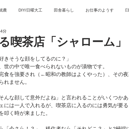
就農
DIY/日曜大工
田舎暮らし
お仕事のようす
 4分
の歴史・建築物
臼杵の観光スポット
子育て＆教育
臼
る喫茶店「シャローム」
好きそうな顔をしてるのに？」
、世の中で唯一食べられないものが漬物です。
完食を強要され（←昭和の教師はよくやった）、その夜
られません。
そんな顔して意外だよね」と言われることがいくつかあ
ェには一人で入れるが、喫茶店に入るのには勇気が要る
を叩く時が来ました。
ら「今さら！？」、移住者なら「それどこ？」と2極端