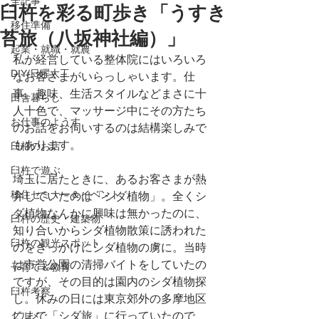
全記事
臼杵を彩る町歩き「うすき
移住準備
苔旅（八坂神社編）」
起業・就職・就農
私が経営している整体院にはいろいろ
DIY/日曜大工
なお客さまがいらっしゃいます。仕
事、趣味、生活スタイルなどまさに十
田舎暮らし
人十色で、マッサージ中にその方たち
お仕事のようす
のお話をお伺いするのは結構楽しみで
もあります。
臼杵のお店
臼杵で遊ぶ
埼玉に居たときに、あるお客さまが熱
移住セミナー＆イベント
弁していたのは「シダ植物」。全くシ
ダ植物なんかに興味は無かったのに、
臼杵の歴史・建築物
知り合いからシダ植物散策に誘われた
臼杵の観光スポット
のをきっかけにシダ植物の虜に。当時
は市営公園の清掃バイトをしていたの
子育て＆教育
ですが、その目的は園内のシダ植物探
臼杵考察
し。休みの日には東京郊外の多摩地区
グルメ
にまで「シダ旅」に行っていたので