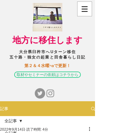
​地方に移住します
大分県臼杵市へUターン移住
五十路・独女の起業と田舎暮らし日記
​第２＆４水曜+αで更新！
取材やセミナーの依頼はコチラから
記事
全記事
2022年9月14日
読了時間: 4分