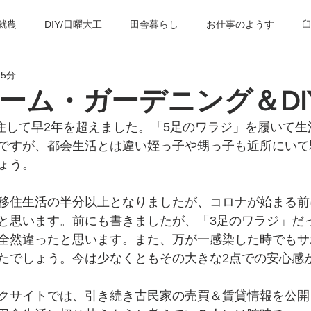
就農
DIY/日曜大工
田舎暮らし
お仕事のようす
 5分
の歴史・建築物
臼杵の観光スポット
子育て＆教育
臼
ーム・ガーデニング＆DI
住して早2年を超えました。「5足のワラジ」を履いて生
ですが、都会生活とは違い姪っ子や甥っ子も近所にいて
ょう。
移住生活の半分以上となりましたが、コロナが始まる前
と思います。前にも書きましたが、「3足のワラジ」だ
全然違ったと思います。また、万が一感染した時でもサ
たでしょう。今は少なくともその大きな2点での安心感
クサイトでは、引き続き古民家の売買＆賃貸情報を公開