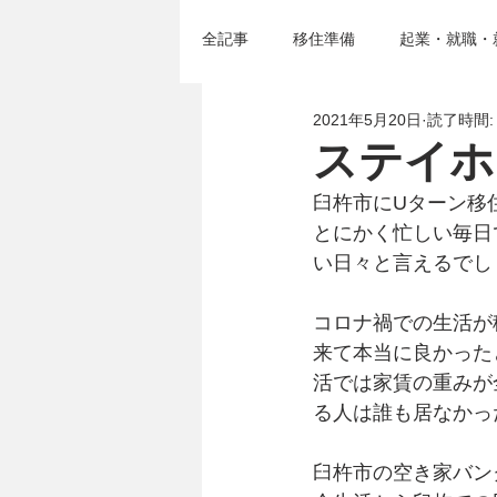
全記事
移住準備
起業・就職・
2021年5月20日
読了時間:
移住セミナー＆イベント
臼杵
ステイホ
臼杵市にUターン移
とにかく忙しい毎日
い日々と言えるでし
コロナ禍での生活が
来て本当に良かった
活では家賃の重みが
る人は誰も居なかっ
臼杵市の空き家バン