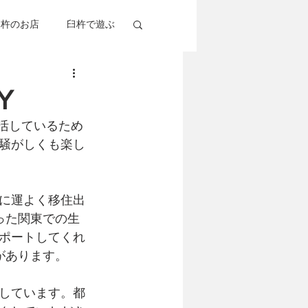
臼杵のお店
臼杵で遊ぶ
杵考察
グルメ
Y
活しているため
騒がしくも楽し
に運よく移住出
った関東での生
ポートしてくれ
があります。
しています。都