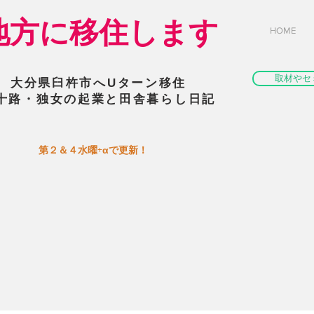
​地方に移住します
HOME
取材やセ
大分県臼杵市へUターン移住
十路・独女の起業と田舎暮らし日記
​第２＆４水曜+αで更新！