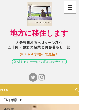
​地方に移住します
大分県臼杵市へUターン移住
五十路・独女の起業と田舎暮らし日記
​第２＆４水曜+αで更新！
取材やセミナーの依頼はコチラから
BLOG
臼杵考察
全記事