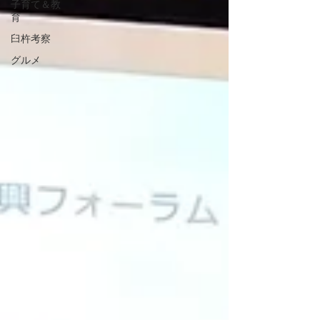
子育て＆教
育
臼杵考察
グルメ