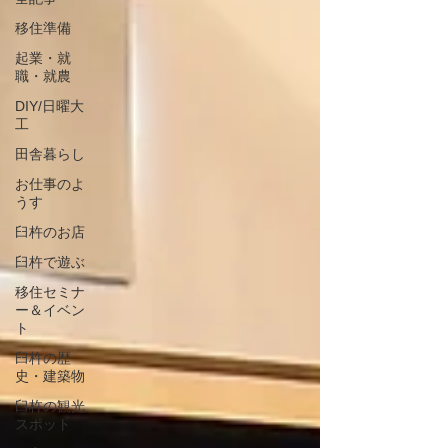
移住準備
起業・就
職・就農
DIY/日曜大
工
田舎暮らし
お仕事のよ
うす
臼杵のお店
臼杵で遊ぶ
移住セミナ
ー＆イベン
ト
臼杵の歴
史・建築物
臼杵の観光
スポット