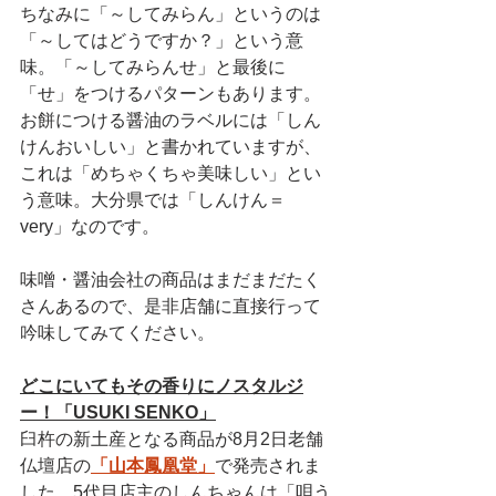
ちなみに「～してみらん」というのは
「～してはどうですか？」という意
味。「～してみらんせ」と最後に
「せ」をつけるパターンもあります。
お餅につける醤油のラベルには「しん
けんおいしい」と書かれていますが、
これは「めちゃくちゃ美味しい」とい
う意味。大分県では「しんけん＝
very」なのです。
味噌・醤油会社の商品はまだまだたく
さんあるので、是非店舗に直接行って
吟味してみてください。
どこにいてもその香りにノスタルジ
ー！「USUKI SENKO」
臼杵の新土産となる商品が8月2日老舗
仏壇店の
「山本鳳凰堂」
で発売されま
した。5代目店主のしんちゃんは「唄う