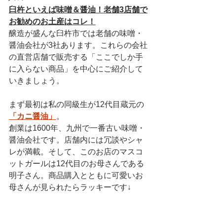
臼杵といえば味噌＆醤油！老舗3店舗で
お勧めのお土産はコレ！
醸造が盛んな臼杵市では老舗の味噌・
醤油会社が3社あります。これらの会社
の直営店舗で販売する「ここでしか手
に入らない商品」を中心にご紹介して
いきましょう。
まず最初は私の同級生が12代目蔵元の
「カニ醤油」
。
創業は1600年、九州で一番古い味噌・
醤油会社です。店舗内には冗談やシャ
レが満載。そして、このお店のマスコ
ットガールは12代目のお母さんである
明子さん。商品購入とともに可愛いお
母さんが見られたらラッキーです↓