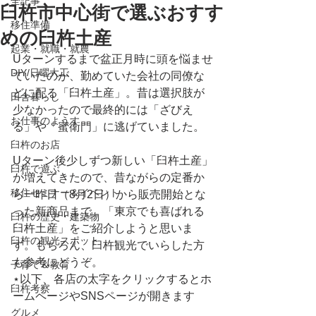
全記事
臼杵市中心街で選ぶおすす
移住準備
めの臼杵土産
起業・就職・就農
Uターンするまで盆正月時に頭を悩ませ
DIY/日曜大工
ていたのが、勤めていた会社の同僚な
どに配る「臼杵土産」。昔は選択肢が
田舎暮らし
少なかったので最終的には「ざびえ
お仕事のようす
る」や「蜜衛門」に逃げていました。
臼杵のお店
Uターン後少しずつ新しい「臼杵土産」
臼杵で遊ぶ
が増えてきたので、昔ながらの定番か
移住セミナー＆イベント
ら一昨日（8月2日）から販売開始とな
った新商品まで、「東京でも喜ばれる
臼杵の歴史・建築物
臼杵土産」をご紹介しようと思いま
臼杵の観光スポット
す。もちろん、臼杵観光でいらした方
も参考にどうぞ。
子育て＆教育
⋆以下、各店の太字をクリックするとホ
臼杵考察
ームページやSNSページが開きます
グルメ