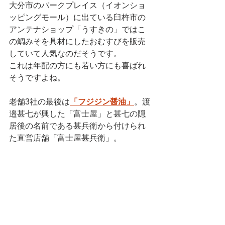
大分市のパークプレイス（イオンショ
ッピングモール）に出ている臼杵市の
アンテナショップ「うすきの」ではこ
の鯛みそを具材にしたおむすびを販売
していて人気なのだそうです。
これは年配の方にも若い方にも喜ばれ
そうですよね。
老舗3社の最後は
「フジジン醤油」
。
渡
邉甚七が興した「富士屋」と甚七の隠
居後の名前である甚兵衛から付けられ
た直営店舗
「富士屋甚兵衛」。