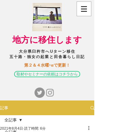
​地方に移住します
大分県臼杵市へUターン移住
五十路・独女の起業と田舎暮らし日記
​第２＆４水曜+αで更新！
取材やセミナーの依頼はコチラから
記事
全記事
2021年8月4日
読了時間: 6分