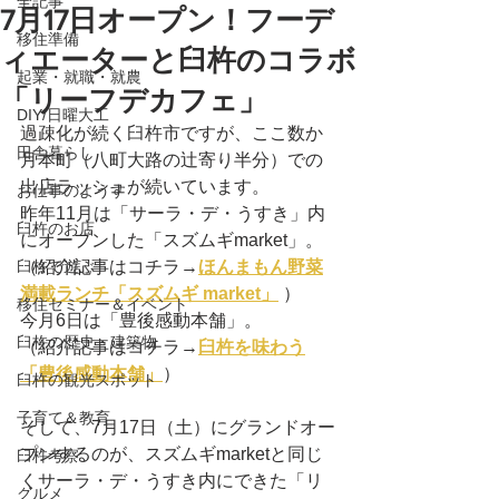
全記事
7月17日オープン！フーデ
移住準備
ィエーターと臼杵のコラボ
起業・就職・就農
「リーフデカフェ」
DIY/日曜大工
過疎化が続く臼杵市ですが、ここ数か
田舎暮らし
月本町（八町大路の辻寄り半分）での
出店ラッシュが続いています。
お仕事のようす
昨年11月は「サーラ・デ・うすき」内
臼杵のお店
にオープンした「スズムギmarket」。
臼杵で遊ぶ
（紹介記事はコチラ→
ほんまもん野菜
満載ランチ「スズムギ market」
 ）
移住セミナー＆イベント
今月6日は「豊後感動本舗」。
臼杵の歴史・建築物
（紹介記事はコチラ→
臼杵を味わう
「豊後感動本舗」
）
臼杵の観光スポット
子育て＆教育
そして、7月17日（土）にグランドオー
プンするのが、スズムギmarketと同じ
臼杵考察
くサーラ・デ・うすき内にできた「リ
グルメ