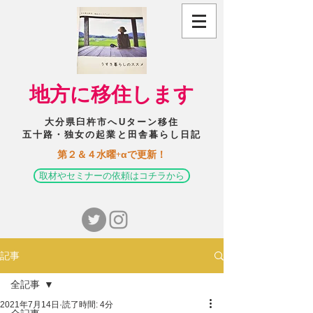
​地方に移住します
大分県臼杵市へUターン移住
五十路・独女の起業と田舎暮らし日記
​第２＆４水曜+αで更新！
取材やセミナーの依頼はコチラから
記事
全記事
2021年7月14日
読了時間: 4分